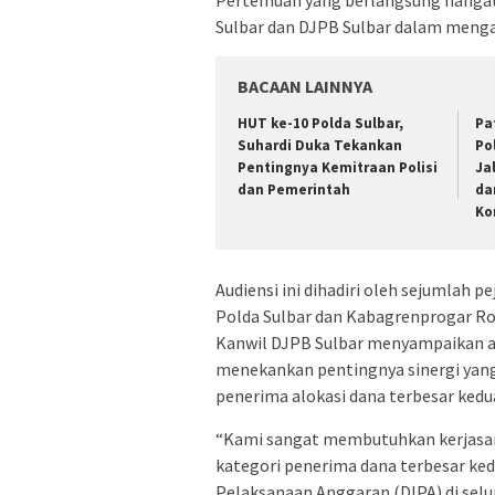
Sulbar dan DJPB Sulbar dalam menga
BACAAN LAINNYA
HUT ke-10 Polda Sulbar,
Pa
Suhardi Duka Tekankan
Po
Pentingnya Kemitraan Polisi
Ja
dan Pemerintah
da
Ko
Audiensi ini dihadiri oleh sejumlah 
Polda Sulbar dan Kabagrenprogar Ro
Kanwil DJPB Sulbar menyampaikan apr
menekankan pentingnya sinergi yang
penerima alokasi dana terbesar kedu
“Kami sangat membutuhkan kerjasam
kategori penerima dana terbesar kedu
Pelaksanaan Anggaran (DIPA) di selur