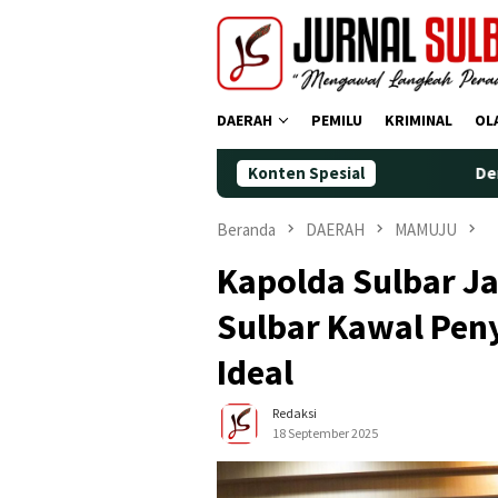
Loncat
ke
konten
DAERAH
PEMILU
KRIMINAL
OL
Konten Spesial
Demokrat Polman Pe
Beranda
DAERAH
MAMUJU
Kapolda Sulbar Ja
Sulbar Kawal Pen
Ideal
Redaksi
18 September 2025