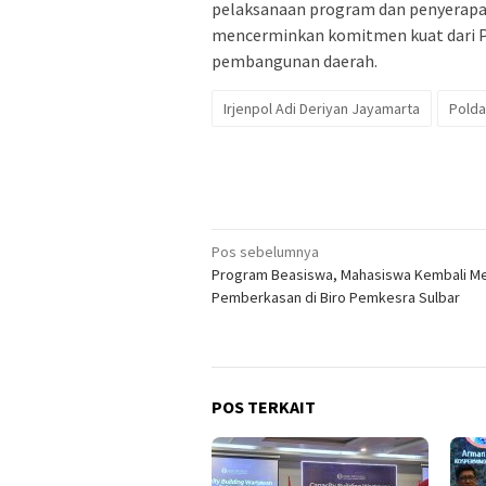
pelaksanaan program dan penyerapan 
mencerminkan komitmen kuat dari P
pembangunan daerah.
Irjenpol Adi Deriyan Jayamarta
Polda
Navigasi
Pos sebelumnya
Program Beasiswa, Mahasiswa Kembali M
pos
Pemberkasan di Biro Pemkesra Sulbar
POS TERKAIT