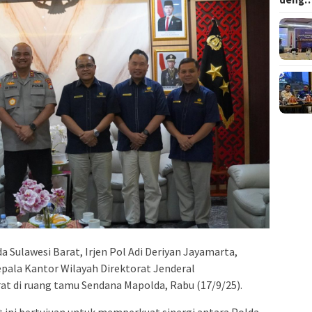
a Sulawesi Barat, Irjen Pol Adi Deriyan Jayamarta,
pala Kantor Wilayah Direktorat Jenderal
at di ruang tamu Sendana Mapolda, Rabu (17/9/25).
ini bertujuan untuk memperkuat sinergi antara Polda