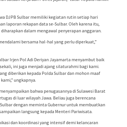
wa DJPB Sulbar memiliki kegiatan rutin setiap hari
 laporan rekapan data se-Sulbar. Oleh karena itu,
at diharapkan dalam mengawal penyerapan anggaran.
mendalami bersama hal-hal yang perlu diperkuat,”
lbar Irjen Pol Adi Deriyan Jayamarta menyambut baik
sekali, ini juga menjadi ajang silaturahmi bagi kami.
yang diberikan kepada Polda Sulbar dan mohon maaf
 kami,” ungkapnya.
ga menyampaikan bahwa penugasannya di Sulawesi Barat
gas di luar wilayah Jawa. Beliau juga berencana
 Sulbar dengan meminta Gubernur untuk membuatkan
disampaikan langsung kepada Menteri Pariwisata.
nikasi dan koordinasi yang intensif demi kelancaran