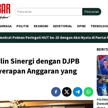
Pencarian
AHRAGA
POLITIK
EKONOMI
ADVETORIAL
OPINI
TEKNOLOG
ringati HUT ke-25 dengan Aksi Nyata di Pantai Palippis: Lingkun
BERIT
lin Sinergi dengan DJPB
yerapan Anggaran yang
POLEWAL
Demokr
deng