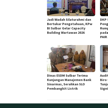
Jadi Wadah Silaturahmi dan
DKP 
Bertukar Pengetahuan, KPw
Peng
BI Sulbar Gelar Capacity
Rump
Building Wartawan 2026
pada
PAIR
Dinas ESDM Sulbar Terima
Audit
Kunjungan Manajemen Bank
Biro
Sinarmas, Serahkan SLO
Tunj
Pembangkit Listrik
Sign