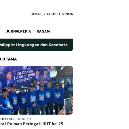
JUMAT, 7 AGUSTUS 2026
I
JURNALPEDIA
RAGAM
gan dan Kesehatan Jadi Prioritas
Jadi Wadah Silaturahmi
A UTAMA
I MANDAR
31 Juli 2026
at Polman Peringati HUT ke-25
…