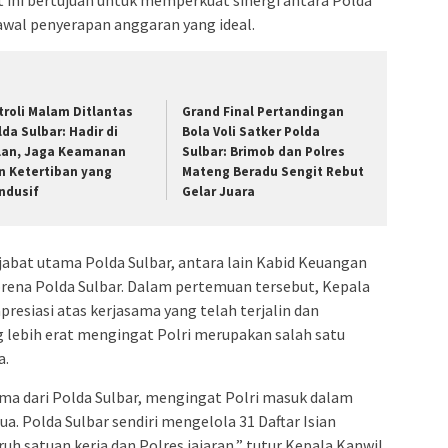
wal penyerapan anggaran yang ideal.
troli Malam Ditlantas
Grand Final Pertandingan
lda Sulbar: Hadir di
Bola Voli Satker Polda
lan, Jaga Keamanan
Sulbar: Brimob dan Polres
n Ketertiban yang
Mateng Beradu Sengit Rebut
ndusif
Gelar Juara
pejabat utama Polda Sulbar, antara lain Kabid Keuangan
rena Polda Sulbar. Dalam pertemuan tersebut, Kepala
esiasi atas kerjasama yang telah terjalin dan
 lebih erat mengingat Polri merupakan salah satu
a.
a dari Polda Sulbar, mengingat Polri masuk dalam
a. Polda Sulbar sendiri mengelola 31 Daftar Isian
uh satuan kerja dan Polres jajaran,” tutur Kepala Kanwil