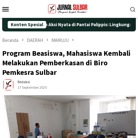
Loncat
Menu
ke
Mobile
konten
e-25 dengan Aksi Nyata di Pantai Palippis: Lingkungan dan Keseh
Konten Spesial
Beranda
DAERAH
MAMUJU
Program Beasiswa, Mahasiswa Kembali
Melakukan Pemberkasan di Biro
Pemkesra Sulbar
Redaksi
17 September 2025