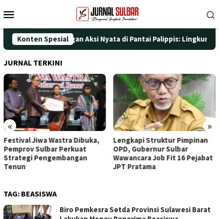
Loncat
Menu
ke
Mobile
konten
HUT ke-25 dengan Aksi Nyata di Pantai Palippis: Lingkungan dan
Konten Spesial
JURNAL TERKINI
«
»
Festival Jiwa Wastra Dibuka,
Lengkapi Struktur Pimpinan
Pemprov Sulbar Perkuat
OPD, Gubernur Sulbar
Strategi Pengembangan
Wawancara Job Fit 16 Pejabat
Tenun
JPT Pratama
TAG:
BEASISWA
Biro Pemkesra Setda Provinsi Sulawesi Barat
Lakukan Monev Penerima Beasiswa