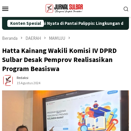
Loncat
Menu
ke
Mobile
konten
25 dengan Aksi Nyata di Pantai Palippis: Lingkungan dan Kesehat
Konten Spesial
Beranda
DAERAH
MAMUJU
Hatta Kainang Wakili Komisi IV DPRD
Sulbar Desak Pemprov Realisasikan
Program Beasiswa
Redaksi
15 Agustus 2024