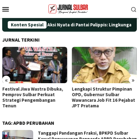
Loncat
Menu
ke
Mobile
konten
UT ke-25 dengan Aksi Nyata di Pantai Palippis: Lingkungan dan K
Konten Spesial
JURNAL TERKINI
«
»
Festival Jiwa Wastra Dibuka,
Lengkapi Struktur Pimpinan
Pemprov Sulbar Perkuat
OPD, Gubernur Sulbar
Strategi Pengembangan
Wawancara Job Fit 16 Pejabat
Tenun
JPT Pratama
TAG:
APBD PERUBAHAN
Tanggapi Pandangan Fraksi, BPKPD Sulbar
Kawal Penyusunan Ranperda APBD Perubahan