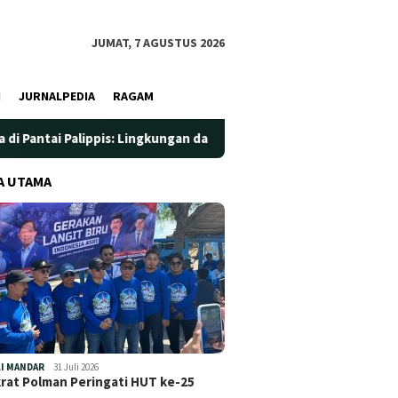
JUMAT, 7 AGUSTUS 2026
I
JURNALPEDIA
RAGAM
ppis: Lingkungan dan Kesehatan Jadi Prioritas
Jadi Wadah
A UTAMA
I MANDAR
31 Juli 2026
at Polman Peringati HUT ke-25
…