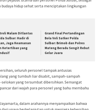
udaya hidup sehat serta menciptakan lingkungan
troli Malam Ditlantas
Grand Final Pertandingan
lda Sulbar: Hadir di
Bola Voli Satker Polda
lan, Jaga Keamanan
Sulbar: Brimob dan Polres
n Ketertiban yang
Mateng Beradu Sengit Rebut
ndusif
Gelar Juara
ersihan, seluruh personel tampak antusias
alang yang tumbuh liar disabit, sampah-sampah
-selokan yang tersumbat dibersihkan. Semangat
pancar dari wajah para personel yang bahu membahu
yan Jayamarta, dalam arahannya menyampaikan bahwa
n dari upaya berkelanjutan untuk menjaga kebersihan