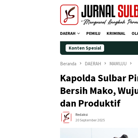
Loncat
ke
konten
DAERAH
PEMILU
KRIMINAL
OL
Konten Spesial
Demokr
Beranda
DAERAH
MAMUJU
Kapolda Sulbar Pi
Bersih Mako, Wuj
dan Produktif
Redaksi
20 September 2025