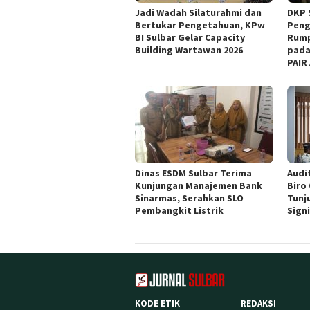
Jadi Wadah Silaturahmi dan
DKP 
Bertukar Pengetahuan, KPw
Peng
BI Sulbar Gelar Capacity
Rump
Building Wartawan 2026
pada
PAIR
Dinas ESDM Sulbar Terima
Audit
Kunjungan Manajemen Bank
Biro
Sinarmas, Serahkan SLO
Tunj
Pembangkit Listrik
Sign
KODE ETIK
REDAKSI