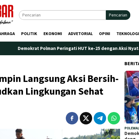
Pencarian
AHRAGA
POLITIK
EKONOMI
ADVETORIAL
OPINI
TEKNOLOG
at Polman Peringati HUT ke-25 dengan Aksi Nyata di Pantai Pali
BERIT
mpin Langsung Aksi Bersih-
udkan Lingkungan Sehat
POLEWAL
Demokr
deng