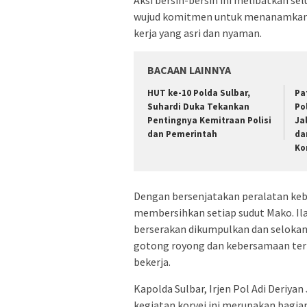
wujud komitmen untuk menanamkan b
kerja yang asri dan nyaman.
BACAAN LAINNYA
HUT ke-10 Polda Sulbar,
Pa
Suhardi Duka Tekankan
Po
Pentingnya Kemitraan Polisi
Ja
dan Pemerintah
da
Ko
Dengan bersenjatakan peralatan keb
membersihkan setiap sudut Mako. Il
berserakan dikumpulkan dan selokan
gotong royong dan kebersamaan ter
bekerja.
Kapolda Sulbar, Irjen Pol Adi Deri
kegiatan korvei ini merupakan bagia