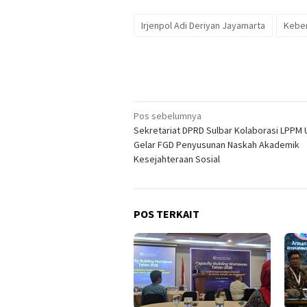
Irjenpol Adi Deriyan Jayamarta
Keber
Navigasi
Pos sebelumnya
Sekretariat DPRD Sulbar Kolaborasi LPPM
pos
Gelar FGD Penyusunan Naskah Akademik
Kesejahteraan Sosial
POS TERKAIT