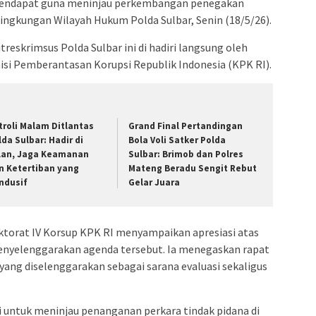
endapat guna meninjau perkembangan penegakan
lingkungan Wilayah Hukum Polda Sulbar, Senin (18/5/26).
treskrimsus Polda Sulbar ini di hadiri langsung oleh
misi Pemberantasan Korupsi Republik Indonesia (KPK RI).
troli Malam Ditlantas
Grand Final Pertandingan
lda Sulbar: Hadir di
Bola Voli Satker Polda
lan, Jaga Keamanan
Sulbar: Brimob dan Polres
n Ketertiban yang
Mateng Beradu Sengit Rebut
ndusif
Gelar Juara
ektorat IV Korsup KPK RI menyampaikan apresiasi atas
enyelenggarakan agenda tersebut. Ia menegaskan rapat
yang diselenggarakan sebagai sarana evaluasi sekaligus
si untuk meninjau penanganan perkara tindak pidana di