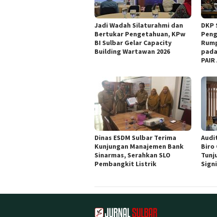
Jadi Wadah Silaturahmi dan
DKP 
Bertukar Pengetahuan, KPw
Peng
BI Sulbar Gelar Capacity
Rump
Building Wartawan 2026
pada
PAIR
Dinas ESDM Sulbar Terima
Audit
Kunjungan Manajemen Bank
Biro
Sinarmas, Serahkan SLO
Tunj
Pembangkit Listrik
Sign