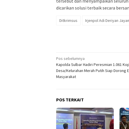
tersebut dan menyampaikan seluruh 
dicarikan solusi terbaik secara bers
Ditkrimsus
Irjenpol Adi Deriyan Jaya
Navigasi
Pos sebelumnya
Kapolda Sulbar Hadiri Peresmian 1.061 Ko
pos
Desa/Kelurahan Merah Putih Siap Dorong 
Masyarakat
POS TERKAIT