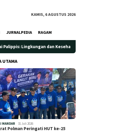
KAMIS, 6 AGUSTUS 2026
I
JURNALPEDIA
RAGAM
kungan dan Kesehatan Jadi Prioritas
Jadi Wadah Silatura
A UTAMA
I MANDAR
31 Juli 2026
at Polman Peringati HUT ke-25
…