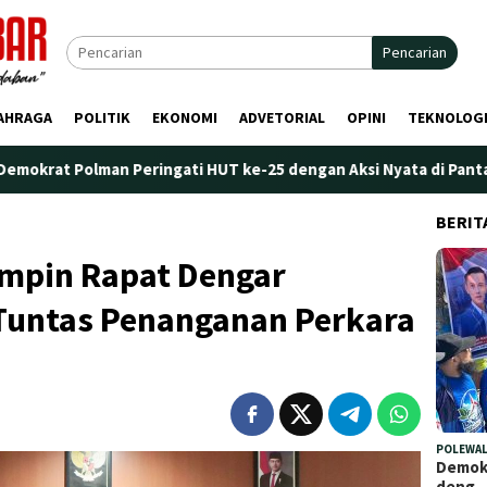
Pencarian
AHRAGA
POLITIK
EKONOMI
ADVETORIAL
OPINI
TEKNOLOG
 Peringati HUT ke-25 dengan Aksi Nyata di Pantai Palippis: Ling
BERIT
impin Rapat Dengar
Tuntas Penanganan Perkara
POLEWAL
Demokr
deng