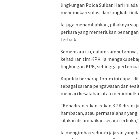
lingkungan Polda Sulbar. Hari ini ad
menemukan solusi dan langkah tindak
Ia juga menambahkan, pihaknya siap 
perkara yang memerlukan penanganan
terbaik.
Sementara itu, dalam sambutannya,
kehadiran tim KPK. Ia mengaku sebag
lingkungan KPK, sehingga pertemuan 
Kapolda berharap forum ini dapat di
sebagai sarana pengawasan dan eval
mencari kesalahan atau menimbulkan 
“Kehadiran rekan-rekan KPK di sini 
hambatan, atau permasalahan yang 
silakan disampaikan secara terbuka,”
Ia mengimbau seluruh jajaran yang 