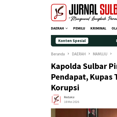
Loncat
ke
konten
DAERAH
PEMILU
KRIMINAL
OL
Konten Spesial
Demokrat Polman
Beranda
DAERAH
MAMUJU
Kapolda Sulbar P
Pendapat, Kupas 
Korupsi
Redaksi
18 Mei 2026