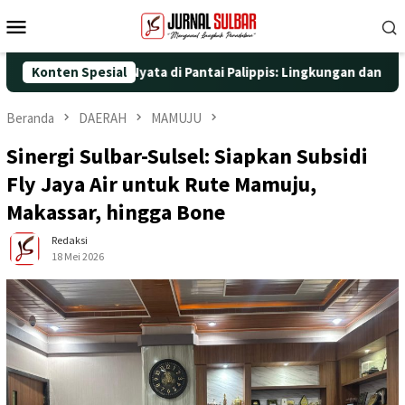
Loncat
Menu
ke
Mobile
konten
ngan Aksi Nyata di Pantai Palippis: Lingkungan dan Kesehatan Ja
Konten Spesial
Beranda
DAERAH
MAMUJU
Sinergi Sulbar-Sulsel: Siapkan Subsidi
Fly Jaya Air untuk Rute Mamuju,
Makassar, hingga Bone
Redaksi
18 Mei 2026