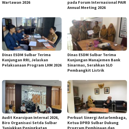
Wartawan 2026
pada Forum Internasional PAIR
Annual Meeting 2026
Dinas ESDM Sulbar Terima
Dinas ESDM Sulbar Terima
Kunjungan RRI, Jelaskan
Kunjungan Manajemen Bank
Pelaksanaan Program LHM 2026
Sinarmas, Serahkan SLO
Pembangkit Listrik
Audit Kearsipan Internal 2026,
Perkuat Sinergi Antarlembaga,
Biro Organisasi Setda Sulbar
Ketua DPRD Sulbar Dukung
Tunjukkan Peningkatan
Program Pembinaan dan