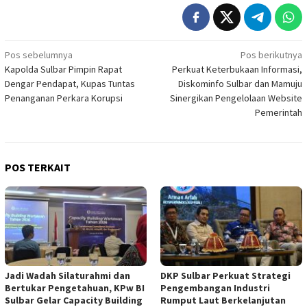
Navigasi
Pos sebelumnya
Pos berikutnya
Kapolda Sulbar Pimpin Rapat
Perkuat Keterbukaan Informasi,
pos
Dengar Pendapat, Kupas Tuntas
Diskominfo Sulbar dan Mamuju
Penanganan Perkara Korupsi
Sinergikan Pengelolaan Website
Pemerintah
POS TERKAIT
Jadi Wadah Silaturahmi dan
DKP Sulbar Perkuat Strategi
Bertukar Pengetahuan, KPw BI
Pengembangan Industri
Sulbar Gelar Capacity Building
Rumput Laut Berkelanjutan