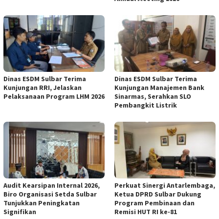
Dinas ESDM Sulbar Terima
Dinas ESDM Sulbar Terima
Kunjungan RRI, Jelaskan
Kunjungan Manajemen Bank
Pelaksanaan Program LHM 2026
Sinarmas, Serahkan SLO
Pembangkit Listrik
Audit Kearsipan Internal 2026,
Perkuat Sinergi Antarlembaga,
Biro Organisasi Setda Sulbar
Ketua DPRD Sulbar Dukung
Tunjukkan Peningkatan
Program Pembinaan dan
Signifikan
Remisi HUT RI ke-81