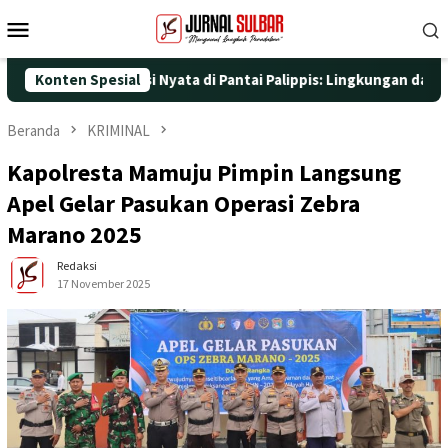
Loncat
Menu
ke
Mobile
konten
dengan Aksi Nyata di Pantai Palippis: Lingkungan dan Kesehatan
Konten Spesial
Beranda
KRIMINAL
Kapolresta Mamuju Pimpin Langsung
Apel Gelar Pasukan Operasi Zebra
Marano 2025
Redaksi
17 November 2025