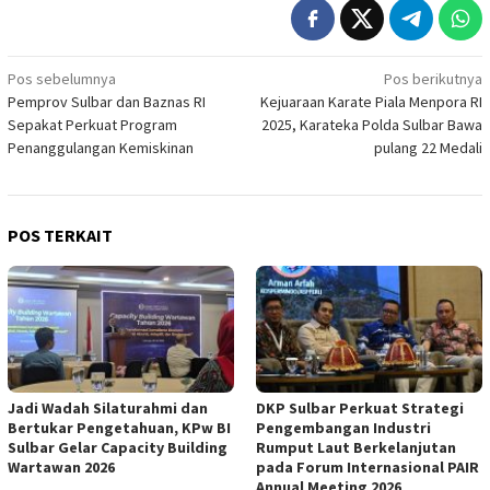
Navigasi
Pos sebelumnya
Pos berikutnya
Pemprov Sulbar dan Baznas RI
Kejuaraan Karate Piala Menpora RI
pos
Sepakat Perkuat Program
2025, Karateka Polda Sulbar Bawa
Penanggulangan Kemiskinan
pulang 22 Medali
POS TERKAIT
Jadi Wadah Silaturahmi dan
DKP Sulbar Perkuat Strategi
Bertukar Pengetahuan, KPw BI
Pengembangan Industri
Sulbar Gelar Capacity Building
Rumput Laut Berkelanjutan
Wartawan 2026
pada Forum Internasional PAIR
Annual Meeting 2026