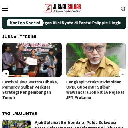
Loncat
Menu
ke
Mobile
konten
i HUT ke-25 dengan Aksi Nyata di Pantai Palippis: Lingkungan da
Konten Spesial
JURNAL TERKINI
«
»
ibuka,
Lengkapi Struktur Pimpinan
Awali Penghunian den
at
OPD, Gubernur Sulbar
Doa, Wagub Sulbar Re
an
Wawancara Job Fit 16 Pejabat
Tinggali Rujab Hasil R
JPT Pratama
TAG:
LALULINTAS
Ajak Selamat Berkendara, Polda Sulawesi
Barat Gelar Operasi Keselamatan di Jalur Dua