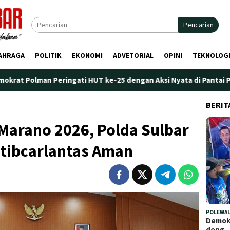
Pencarian
AHRAGA
POLITIK
EKONOMI
ADVETORIAL
OPINI
TEKNOLOG
ingati HUT ke-25 dengan Aksi Nyata di Pantai Palippis: Lingkung
BERIT
Marano 2026, Polda Sulbar
tibcarlantas Aman
POLEWAL
Demokr
deng