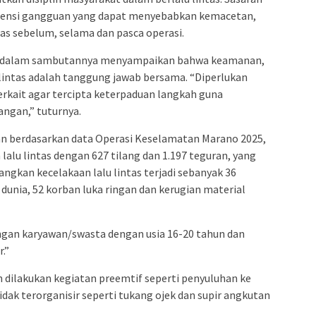
tensi gangguan yang dapat menyebabkan kemacetan,
tas sebelum, selama dan pasca operasi.
so dalam sambutannya menyampaikan bahwa keamanan,
lintas adalah tanggung jawab bersama. “Diperlukan
terkait agar tercipta keterpaduan langkah guna
ngan,” tuturnya.
n berdasarkan data Operasi Keselamatan Marano 2025,
lalu lintas dengan 627 tilang dan 1.197 teguran, yang
ngkan kecelakaan lalu lintas terjadi sebanyak 36
dunia, 52 korban luka ringan dan kerugian material
angan karyawan/swasta dengan usia 16-20 tahun dan
.”
 dilakukan kegiatan preemtif seperti penyuluhan ke
dak terorganisir seperti tukang ojek dan supir angkutan