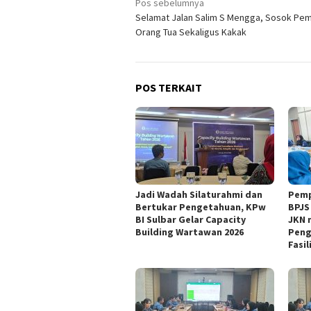
Navigasi
Pos sebelumnya
Selamat Jalan Salim S Mengga, Sosok Pem
pos
Orang Tua Sekaligus Kakak
POS TERKAIT
Jadi Wadah Silaturahmi dan
Pemp
Bertukar Pengetahuan, KPw
BPJS
BI Sulbar Gelar Capacity
JKN 
Building Wartawan 2026
Peng
Fasi