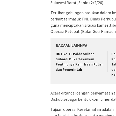
Sulawesi Barat, Senin (2/2/26).
Terlihat gabungan pasukan dalam keg
terkait termasuk TNI, Dinas Perhubu
guna menciptakan situasi kamselti
Operasi Ketupat (Bulan Suci Ramadhan
BACAAN LAINNYA
HUT ke-10 Polda Sulbar,
Pa
Suhardi Duka Tekankan
Po
Pentingnya Kemitraan Polisi
Ja
dan Pemerintah
da
Ko
Acara ditandai dengan penyamatan t
Dishub sebagai bentuk komitmen da
Tujuan operasi Keselamatan adalah 
dan fatalitas korban, serta meningka