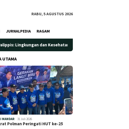
RABU, 5 AGUSTUS 2026
I
JURNALPEDIA
RAGAM
an dan Kesehatan Jadi Prioritas
Jadi Wadah Silaturahmi 
A UTAMA
I MANDAR
31 Juli 2026
at Polman Peringati HUT ke-25
…