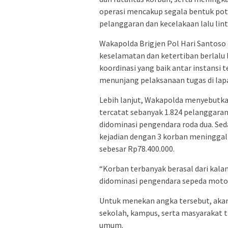
operasi mencakup segala bentuk po
pelanggaran dan kecelakaan lalu lin
Wakapolda Brigjen Pol Hari Santo
keselamatan dan ketertiban berlalu 
koordinasi yang baik antar instansi 
menunjang pelaksanaan tugas di lapa
Lebih lanjut, Wakapolda menyebutka
tercatat sebanyak 1.824 pelanggaran 
didominasi pengendara roda dua. Seda
kejadian dengan 3 korban meninggal 
sebesar Rp78.400.000.
“Korban terbanyak berasal dari kal
didominasi pengendara sepeda motor
Untuk menekan angka tersebut, akan
sekolah, kampus, serta masyarakat ti
umum.