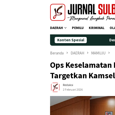
Loncat
ke
konten
DAERAH
PEMILU
KRIMINAL
OL
Konten Spesial
Demokrat Polman Per
Beranda
DAERAH
MAMUJU
Ops Keselamatan 
Targetkan Kamsel
Redaksi
2 Februari 2026