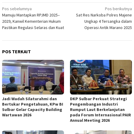
Navigasi
Pos sebelumnya
Pos berikutnya
Mamuju Mantapkan RPJMD 2025–
Sat Res Narkoba Polres Majene
pos
2029, Kanwil Kementerian Hukum
Ungkap 4 Tersangka dalam
Pastikan Regulasi Selaras dan Kuat
Operasi Antik Marano 2025
POS TERKAIT
Jadi Wadah Silaturahmi dan
DKP Sulbar Perkuat Strategi
Bertukar Pengetahuan, KPw BI
Pengembangan Industri
Sulbar Gelar Capacity Building
Rumput Laut Berkelanjutan
Wartawan 2026
pada Forum Internasional PAIR
Annual Meeting 2026