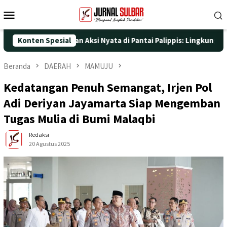
Loncat
Menu
ke
Mobile
konten
 ke-25 dengan Aksi Nyata di Pantai Palippis: Lingkungan dan Ke
Konten Spesial
Beranda
DAERAH
MAMUJU
Kedatangan Penuh Semangat, Irjen Pol
Adi Deriyan Jayamarta Siap Mengemban
Tugas Mulia di Bumi Malaqbi
Redaksi
20 Agustus 2025