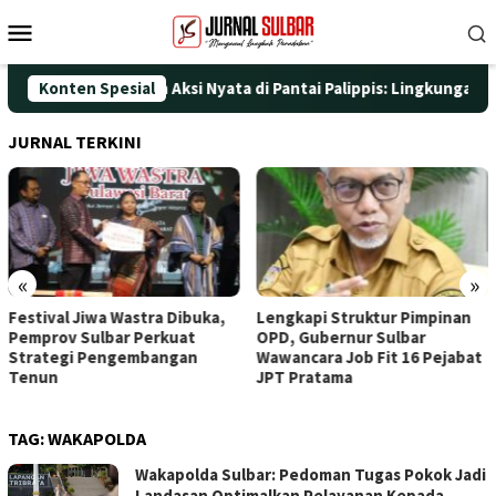
Loncat
Menu
ke
Mobile
konten
T ke-25 dengan Aksi Nyata di Pantai Palippis: Lingkungan dan Ke
Konten Spesial
JURNAL TERKINI
«
»
Festival Jiwa Wastra Dibuka,
Lengkapi Struktur Pimpinan
Pemprov Sulbar Perkuat
OPD, Gubernur Sulbar
Strategi Pengembangan
Wawancara Job Fit 16 Pejabat
Tenun
JPT Pratama
TAG:
WAKAPOLDA
Wakapolda Sulbar: Pedoman Tugas Pokok Jadi
Landasan Optimalkan Pelayanan Kepada