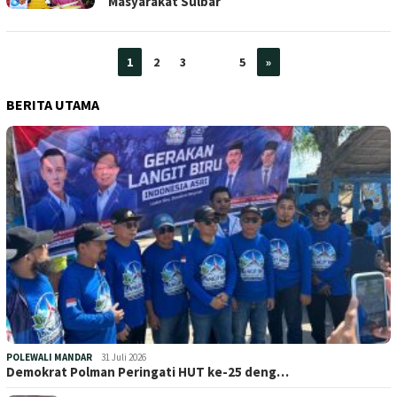
Masyarakat Sulbar
1
2
3
…
5
»
BERITA UTAMA
POLEWALI MANDAR
31 Juli 2026
Demokrat Polman Peringati HUT ke-25 deng…