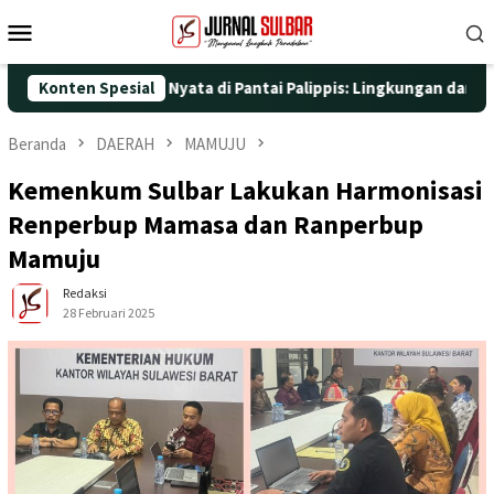
Loncat
Menu
ke
Mobile
konten
 dengan Aksi Nyata di Pantai Palippis: Lingkungan dan Kesehatan
Konten Spesial
Beranda
DAERAH
MAMUJU
Kemenkum Sulbar Lakukan Harmonisasi
Renperbup Mamasa dan Ranperbup
Mamuju
Redaksi
28 Februari 2025