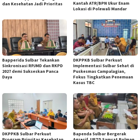
Kantah ATR/BPN Ukur Enam
dan Kesehatan Jadi Prioritas
Lokasi di Polewali Mandar
Bapperida Sulbar Tekankan
DKPPKB Sulbar Perkuat
Sinkronisasi RPJMD dan RKPD
Implementasi Sulbar Sehat di
2027 demi Sukseskan Panca
Puskesmas Campalagian,
Daya
Fokus Tingkatkan Penemuan
Kasus TBC
DKPPKB Sulbar Perkuat
Bapenda Sulbar Bergerak
Program Prioritas Kesehatan
Agresif, UPTD Samsat Polman