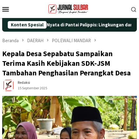
Loncat
Menu
ke
Mobile
konten
gan Aksi Nyata di Pantai Palippis: Lingkungan dan Kesehatan Jad
Konten Spesial
Beranda
DAERAH
POLEWALI MANDAR
Kepala Desa Sepabatu Sampaikan
Terima Kasih Kebijakan SDK-JSM
Tambahan Penghasilan Perangkat Desa
Redaksi
15 September 2025