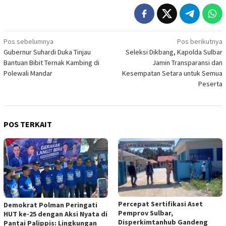
Navigasi
Pos sebelumnya
Pos berikutnya
Gubernur Suhardi Duka Tinjau
Seleksi Dikbang, Kapolda Sulbar
pos
Bantuan Bibit Ternak Kambing di
Jamin Transparansi dan
Polewali Mandar
Kesempatan Setara untuk Semua
Peserta
POS TERKAIT
Percepat Sertifikasi Aset
Demokrat Polman Peringati
Pemprov Sulbar,
HUT ke-25 dengan Aksi Nyata di
Disperkimtanhub Gandeng
Pantai Palippis: Lingkungan