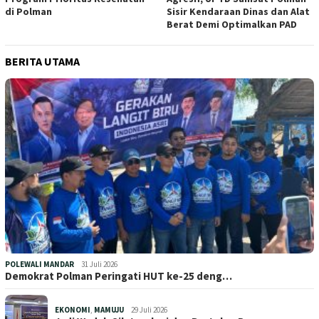
di Polman
Sisir Kendaraan Dinas dan Alat
Berat Demi Optimalkan PAD
BERITA UTAMA
POLEWALI MANDAR
31 Juli 2026
Demokrat Polman Peringati HUT ke-25 deng…
EKONOMI
,
MAMUJU
29 Juli 2026