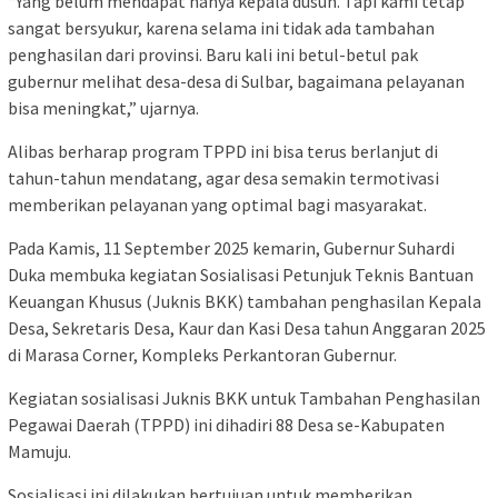
“Yang belum mendapat hanya kepala dusun. Tapi kami tetap
sangat bersyukur, karena selama ini tidak ada tambahan
penghasilan dari provinsi. Baru kali ini betul-betul pak
gubernur melihat desa-desa di Sulbar, bagaimana pelayanan
bisa meningkat,” ujarnya.
Alibas berharap program TPPD ini bisa terus berlanjut di
tahun-tahun mendatang, agar desa semakin termotivasi
memberikan pelayanan yang optimal bagi masyarakat.
Pada Kamis, 11 September 2025 kemarin, Gubernur Suhardi
Duka membuka kegiatan Sosialisasi Petunjuk Teknis Bantuan
Keuangan Khusus (Juknis BKK) tambahan penghasilan Kepala
Desa, Sekretaris Desa, Kaur dan Kasi Desa tahun Anggaran 2025
di Marasa Corner, Kompleks Perkantoran Gubernur.
Kegiatan sosialisasi Juknis BKK untuk Tambahan Penghasilan
Pegawai Daerah (TPPD) ini dihadiri 88 Desa se-Kabupaten
Mamuju.
Sosialisasi ini dilakukan bertujuan untuk memberikan