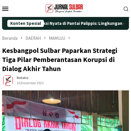
Loncat
Menu
ke
Mobile
konten
 dengan Aksi Nyata di Pantai Palippis: Lingkungan dan Kesehatan
Konten Spesial
Beranda
DAERAH
MAMUJU
Kesbangpol Sulbar Paparkan Strategi
Tiga Pilar Pemberantasan Korupsi di
Dialog Akhir Tahun
Redaksi
10 Desember 2025