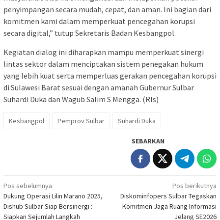
penyimpangan secara mudah, cepat, dan aman. Ini bagian dari
komitmen kami dalam memperkuat pencegahan korupsi
secara digital,” tutup Sekretaris Badan Kesbangpol.
Kegiatan dialog ini diharapkan mampu memperkuat sinergi
lintas sektor dalam menciptakan sistem penegakan hukum
yang lebih kuat serta memperluas gerakan pencegahan korupsi
di Sulawesi Barat sesuai dengan amanah Gubernur Sulbar
Suhardi Duka dan Wagub Salim S Mengga. (Rls)
Kesbangpol
Pemprov Sulbar
Suhardi Duka
SEBARKAN
Navigasi
Pos sebelumnya
Pos berikutnya
Dukung Operasi Lilin Marano 2025,
Diskominfopers Sulbar Tegaskan
pos
Dishub Sulbar Siap Bersinergi :
Komitmen Jaga Ruang Informasi
Siapkan Sejumlah Langkah
Jelang SE2026