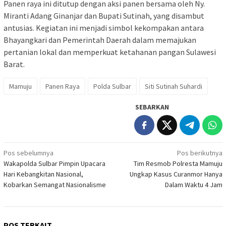
Panen raya ini ditutup dengan aksi panen bersama oleh Ny.
Miranti Adang Ginanjar dan Bupati Sutinah, yang disambut
antusias. Kegiatan ini menjadi simbol kekompakan antara
Bhayangkari dan Pemerintah Daerah dalam memajukan
pertanian lokal dan memperkuat ketahanan pangan Sulawesi
Barat.
Mamuju
Panen Raya
Polda Sulbar
Siti Sutinah Suhardi
SEBARKAN
Navigasi
Pos sebelumnya
Pos berikutnya
Wakapolda Sulbar Pimpin Upacara
Tim Resmob Polresta Mamuju
pos
Hari Kebangkitan Nasional,
Ungkap Kasus Curanmor Hanya
Kobarkan Semangat Nasionalisme
Dalam Waktu 4 Jam
POS TERKAIT