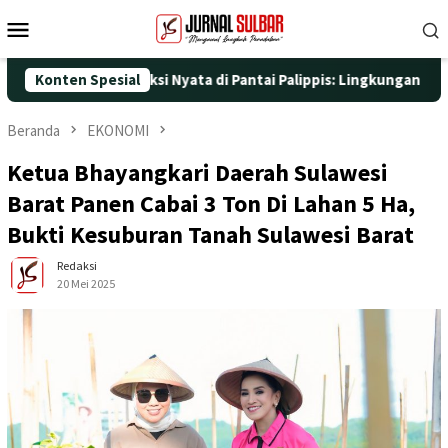
Loncat
Menu
ke
Mobile
konten
5 dengan Aksi Nyata di Pantai Palippis: Lingkungan dan Kesehat
Konten Spesial
Beranda
EKONOMI
Ketua Bhayangkari Daerah Sulawesi
Barat Panen Cabai 3 Ton Di Lahan 5 Ha,
Bukti Kesuburan Tanah Sulawesi Barat
Redaksi
20 Mei 2025