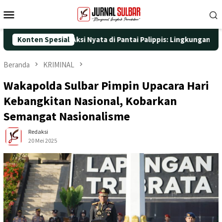
Loncat
Menu
ke
Mobile
konten
25 dengan Aksi Nyata di Pantai Palippis: Lingkungan dan Kesehat
Konten Spesial
Beranda
KRIMINAL
Wakapolda Sulbar Pimpin Upacara Hari
Kebangkitan Nasional, Kobarkan
Semangat Nasionalisme
Redaksi
20 Mei 2025