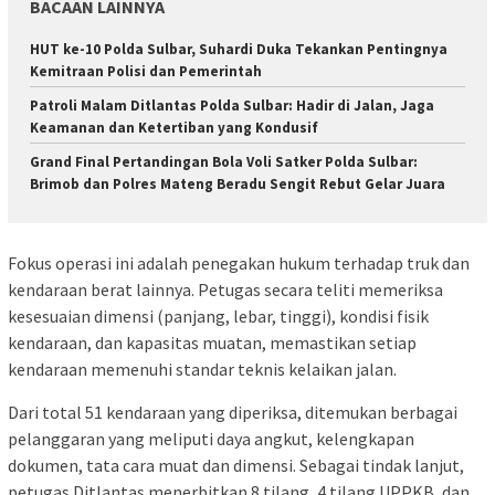
BACAAN LAINNYA
HUT ke-10 Polda Sulbar, Suhardi Duka Tekankan Pentingnya
Kemitraan Polisi dan Pemerintah
Patroli Malam Ditlantas Polda Sulbar: Hadir di Jalan, Jaga
Keamanan dan Ketertiban yang Kondusif
Grand Final Pertandingan Bola Voli Satker Polda Sulbar:
Brimob dan Polres Mateng Beradu Sengit Rebut Gelar Juara
Fokus operasi ini adalah penegakan hukum terhadap truk dan
kendaraan berat lainnya. Petugas secara teliti memeriksa
kesesuaian dimensi (panjang, lebar, tinggi), kondisi fisik
kendaraan, dan kapasitas muatan, memastikan setiap
kendaraan memenuhi standar teknis kelaikan jalan.
Dari total 51 kendaraan yang diperiksa, ditemukan berbagai
pelanggaran yang meliputi daya angkut, kelengkapan
dokumen, tata cara muat dan dimensi. Sebagai tindak lanjut,
petugas Ditlantas menerbitkan 8 tilang, 4 tilang UPPKB, dan