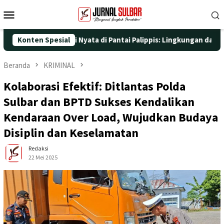
Loncat
Menu
ke
Mobile
konten
dengan Aksi Nyata di Pantai Palippis: Lingkungan dan Kesehatan
Konten Spesial
Beranda
KRIMINAL
Kolaborasi Efektif: Ditlantas Polda
Sulbar dan BPTD Sukses Kendalikan
Kendaraan Over Load, Wujudkan Budaya
Disiplin dan Keselamatan
Redaksi
22 Mei 2025