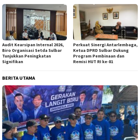
Audit Kearsipan Internal 2026,
Perkuat Sinergi Antarlembaga,
Biro Organisasi Setda Sulbar
Ketua DPRD Sulbar Dukung
Tunjukkan Peningkatan
Program Pembinaan dan
Signifikan
Remisi HUT RI ke-81
BERITA UTAMA