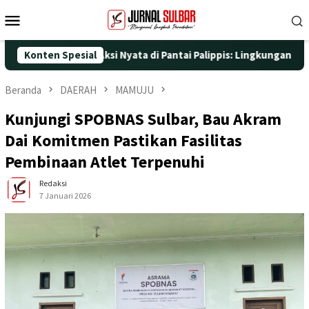
Loncat
Menu
ke
Mobile
konten
5 dengan Aksi Nyata di Pantai Palippis: Lingkungan dan Kesehata
Konten Spesial
Beranda
DAERAH
MAMUJU
Kunjungi SPOBNAS Sulbar, Bau Akram
Dai Komitmen Pastikan Fasilitas
Pembinaan Atlet Terpenuhi
Redaksi
7 Januari 2026