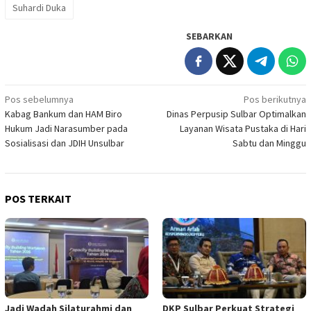
Suhardi Duka
SEBARKAN
Navigasi
Pos sebelumnya
Pos berikutnya
Kabag Bankum dan HAM Biro
Dinas Perpusip Sulbar Optimalkan
pos
Hukum Jadi Narasumber pada
Layanan Wisata Pustaka di Hari
Sosialisasi dan JDIH Unsulbar
Sabtu dan Minggu
POS TERKAIT
Jadi Wadah Silaturahmi dan
DKP Sulbar Perkuat Strategi