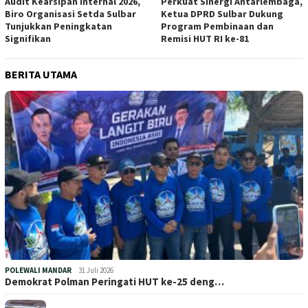
Audit Kearsipan Internal 2026,
Perkuat Sinergi Antarlembaga,
Biro Organisasi Setda Sulbar
Ketua DPRD Sulbar Dukung
Tunjukkan Peningkatan
Program Pembinaan dan
Signifikan
Remisi HUT RI ke-81
BERITA UTAMA
POLEWALI MANDAR
31 Juli 2026
Demokrat Polman Peringati HUT ke-25 deng…