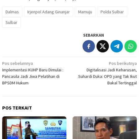
Dalmas
Irjenpol Adang Ginanjar
Mamuju
Polda Sulbar
Sulbar
SEBARKAN
Navigasi
Pos sebelumnya
Pos berikutnya
Implementasi KUHP Baru Dimulai :
Digitalisasi Jadi Keharusan,
pos
Pancasila Jadi Jiwa Pelatihan di
Suhardi Duka: OPD yang Tak Ikut
BPSDM Hukum
Bakal Tertinggal
POS TERKAIT