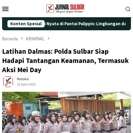
Loncat
Menu
ke
Mobile
konten
engan Aksi Nyata di Pantai Palippis: Lingkungan dan Kesehatan J
Konten Spesial
Beranda
KRIMINAL
Latihan Dalmas: Polda Sulbar Siap
Hadapi Tantangan Keamanan, Termasuk
Aksi Mei Day
Redaksi
22 April 2025