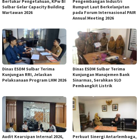
Bertukar Pengetahuan, KPw BI
Pengembangan Industri
Sulbar Gelar Capacity Building
Rumput Laut Berkelanjutan
Wartawan 2026
pada Forum Internasional PAIR
Annual Meeting 2026
Dinas ESDM Sulbar Terima
Dinas ESDM Sulbar Terima
Kunjungan RRI, Jelaskan
Kunjungan Manajemen Bank
Pelaksanaan Program LHM 2026
Sinarmas, Serahkan SLO
Pembangkit Listrik
Audit Kearsipan Internal 2026,
Perkuat Sinergi Antarlembaga,