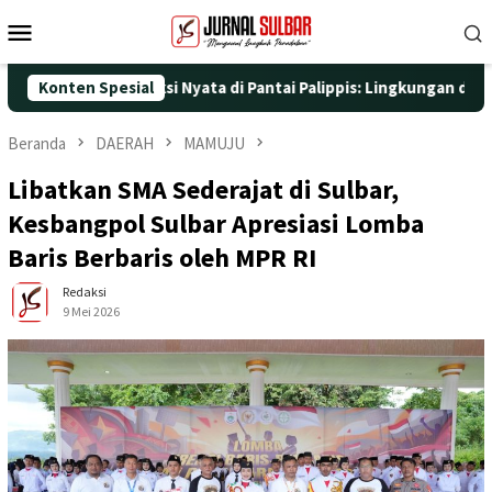
Loncat
Menu
ke
Mobile
konten
 dengan Aksi Nyata di Pantai Palippis: Lingkungan dan Kesehatan
Konten Spesial
Beranda
DAERAH
MAMUJU
Libatkan SMA Sederajat di Sulbar,
Kesbangpol Sulbar Apresiasi Lomba
Baris Berbaris oleh MPR RI
Redaksi
9 Mei 2026