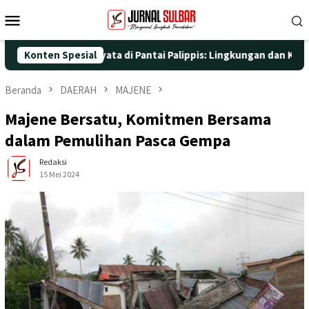
Loncat
Menu
ke
Mobile
konten
gan Aksi Nyata di Pantai Palippis: Lingkungan dan Kesehatan Jad
Konten Spesial
Beranda
DAERAH
MAJENE
Majene Bersatu, Komitmen Bersama
dalam Pemulihan Pasca Gempa
Redaksi
15 Mei 2024