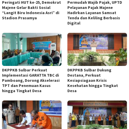
Peringati HUT ke-25, Demokrat
Permudah Wajib Pajak, UPTD
Majene Gelar Bakti Sosial
Pelayanan Pajak Majene
“Langit Biru Indonesia Asri” di
Hadirkan Layanan Samsat
Stadion Prasamya
Tenda dan Keliling Berbasis
Digital
DKPPKB Sulbar Perkuat
DKPPKB Sulbar Dukung
Implementasi GARATTA TBC di
Destana, Perkuat
Pamboang, Dorong Akselerasi
Kesiapsiagaan Krisis
TPT dan Penemuan Kasus
Kesehatan hingga Tingkat
hingga Tingkat Desa
Desa