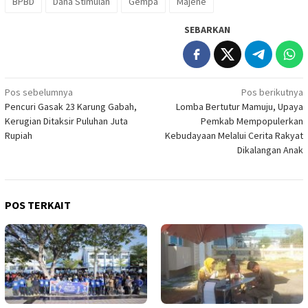
BPBD
Dana Stimulan
Gempa
Majene
SEBARKAN
Navigasi
Pos sebelumnya
Pos berikutnya
Pencuri Gasak 23 Karung Gabah,
Lomba Bertutur Mamuju, Upaya
pos
Kerugian Ditaksir Puluhan Juta
Pemkab Mempopulerkan
Rupiah
Kebudayaan Melalui Cerita Rakyat
Dikalangan Anak
POS TERKAIT