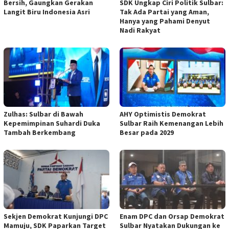
Bersih, Gaungkan Gerakan
SDK Ungkap Ciri Politik Sulbar:
Langit Biru Indonesia Asri
Tak Ada Partai yang Aman,
Hanya yang Pahami Denyut
Nadi Rakyat
Zulhas: Sulbar di Bawah
AHY Optimistis Demokrat
Kepemimpinan Suhardi Duka
Sulbar Raih Kemenangan Lebih
Tambah Berkembang
Besar pada 2029
Sekjen Demokrat Kunjungi DPC
Enam DPC dan Orsap Demokrat
Mamuju, SDK Paparkan Target
Sulbar Nyatakan Dukungan ke