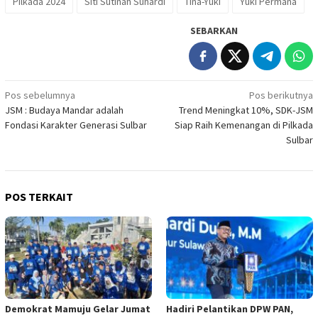
Pilkada 2024
Siti Sutinah Suhardi
Tina-Yuki
Yuki Permana
SEBARKAN
Navigasi
Pos sebelumnya
Pos berikutnya
JSM : Budaya Mandar adalah
Trend Meningkat 10%, SDK-JSM
pos
Fondasi Karakter Generasi Sulbar
Siap Raih Kemenangan di Pilkada
Sulbar
POS TERKAIT
Demokrat Mamuju Gelar Jumat
Hadiri Pelantikan DPW PAN,