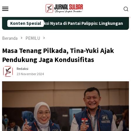
Loncat
Menu
ke
Mobile
konten
5 dengan Aksi Nyata di Pantai Palippis: Lingkungan dan Kesehat
Konten Spesial
Beranda
PEMILU
Masa Tenang Pilkada, Tina-Yuki Ajak
Pendukung Jaga Kondusifitas
Redaksi
23 November 2024