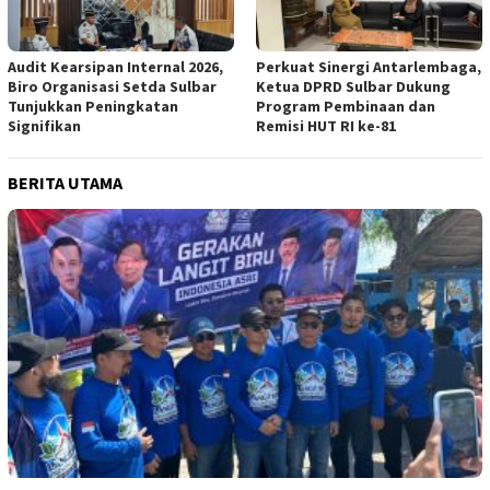
Audit Kearsipan Internal 2026,
Perkuat Sinergi Antarlembaga,
Biro Organisasi Setda Sulbar
Ketua DPRD Sulbar Dukung
Tunjukkan Peningkatan
Program Pembinaan dan
Signifikan
Remisi HUT RI ke-81
BERITA UTAMA