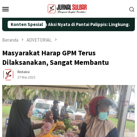
Loncat
Menu
ke
Mobile
konten
-25 dengan Aksi Nyata di Pantai Palippis: Lingkungan dan Keseh
Konten Spesial
Beranda
ADVETORIAL
Masyarakat Harap GPM Terus
Dilaksanakan, Sangat Membantu
Redaksi
27 Mei 2025