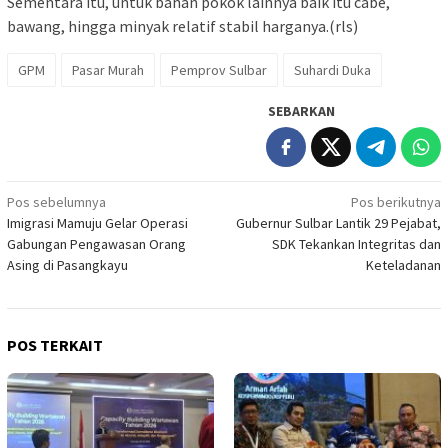
Sementara itu, untuk bahan pokok lainnya baik itu cabe,
bawang, hingga minyak relatif stabil harganya.(rls)
GPM
Pasar Murah
Pemprov Sulbar
Suhardi Duka
SEBARKAN
Navigasi
Pos sebelumnya
Pos berikutnya
Imigrasi Mamuju Gelar Operasi
Gubernur Sulbar Lantik 29 Pejabat,
pos
Gabungan Pengawasan Orang
SDK Tekankan Integritas dan
Asing di Pasangkayu
Keteladanan
POS TERKAIT