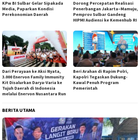
KPw BI Sulbar Gelar Sipakada
Dorong Percepatan Realisasi
Media, Paparkan Kondisi
Penerbangan Jakarta–Mamuju,
Perekonomian Daerah
Pemprov Sulbar Gandeng
HIPMI Audiensi ke Kemenhub RI
Dari Perayaan ke Aksi Nyata,
Beri Arahan di Rapim Polri,
3.000 Enervon Family Immunity
Kapolri Tegaskan Dukung-
Kit Disalurkan Darya-Varia ke
Kawal Penuh Program
Tujuh Daerah di Indonesia
Pemerintah
melalui Enervon Nusantara Run
BERITA UTAMA