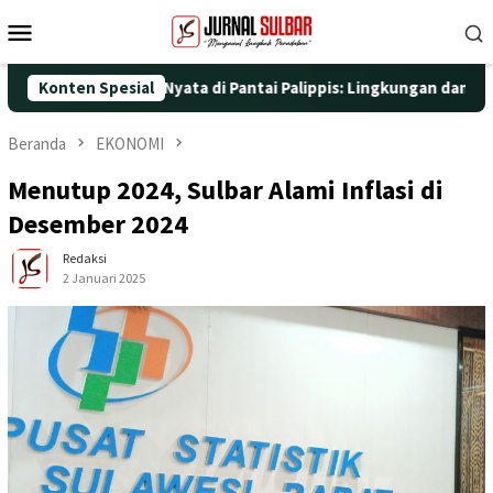
Loncat
Menu
ke
Mobile
konten
engan Aksi Nyata di Pantai Palippis: Lingkungan dan Kesehatan J
Konten Spesial
Beranda
EKONOMI
Menutup 2024, Sulbar Alami Inflasi di
Desember 2024
Redaksi
2 Januari 2025