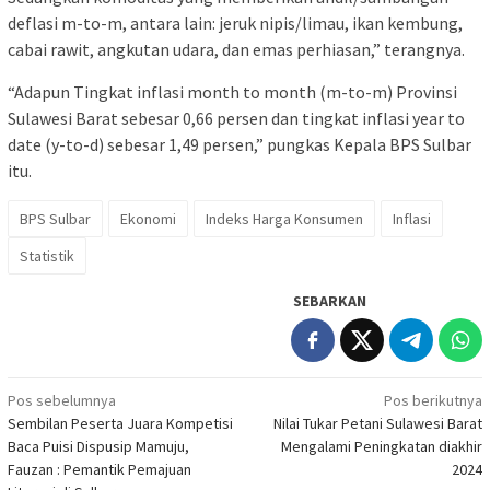
deflasi m-to-m, antara lain: jeruk nipis/limau, ikan kembung,
cabai rawit, angkutan udara, dan emas perhiasan,” terangnya.
“Adapun Tingkat inflasi month to month (m-to-m) Provinsi
Sulawesi Barat sebesar 0,66 persen dan tingkat inflasi year to
date (y-to-d) sebesar 1,49 persen,” pungkas Kepala BPS Sulbar
itu.
BPS Sulbar
Ekonomi
Indeks Harga Konsumen
Inflasi
Statistik
SEBARKAN
Navigasi
Pos sebelumnya
Pos berikutnya
Sembilan Peserta Juara Kompetisi
Nilai Tukar Petani Sulawesi Barat
pos
Baca Puisi Dispusip Mamuju,
Mengalami Peningkatan diakhir
Fauzan : Pemantik Pemajuan
2024