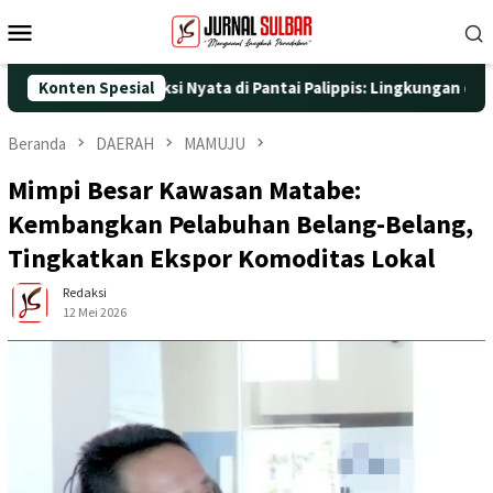
Loncat
Menu
ke
Mobile
konten
5 dengan Aksi Nyata di Pantai Palippis: Lingkungan dan Kesehata
Konten Spesial
Beranda
DAERAH
MAMUJU
Mimpi Besar Kawasan Matabe:
Kembangkan Pelabuhan Belang-Belang,
Tingkatkan Ekspor Komoditas Lokal
Redaksi
12 Mei 2026