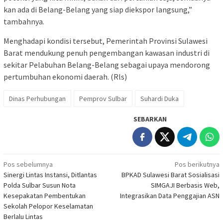
kan ada di Belang-Belang yang siap diekspor langsung,”
tambahnya.
Menghadapi kondisi tersebut, Pemerintah Provinsi Sulawesi
Barat mendukung penuh pengembangan kawasan industri di
sekitar Pelabuhan Belang-Belang sebagai upaya mendorong
pertumbuhan ekonomi daerah. (Rls)
Dinas Perhubungan
Pemprov Sulbar
Suhardi Duka
SEBARKAN
Navigasi
Pos sebelumnya
Pos berikutnya
Sinergi Lintas Instansi, Ditlantas
BPKAD Sulawesi Barat Sosialisasi
pos
Polda Sulbar Susun Nota
SIMGAJI Berbasis Web,
Kesepakatan Pembentukan
Integrasikan Data Penggajian ASN
Sekolah Pelopor Keselamatan
Berlalu Lintas