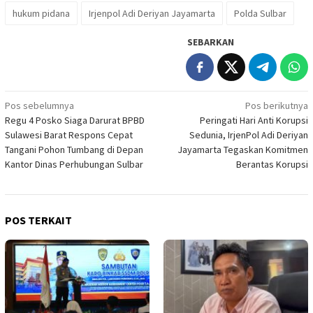
hukum pidana
Irjenpol Adi Deriyan Jayamarta
Polda Sulbar
SEBARKAN
Navigasi
Pos sebelumnya
Pos berikutnya
Regu 4 Posko Siaga Darurat BPBD
Peringati Hari Anti Korupsi
pos
Sulawesi Barat Respons Cepat
Sedunia, IrjenPol Adi Deriyan
Tangani Pohon Tumbang di Depan
Jayamarta Tegaskan Komitmen
Kantor Dinas Perhubungan Sulbar
Berantas Korupsi
POS TERKAIT