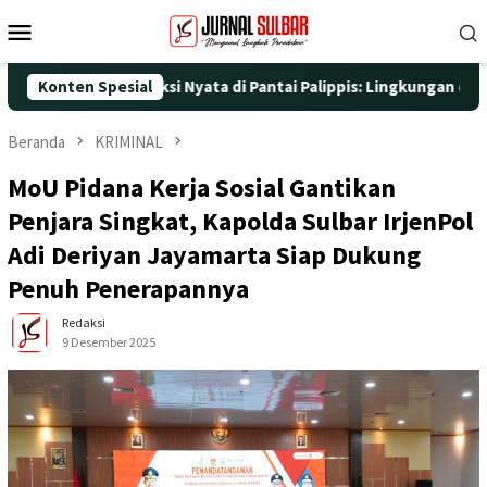
Loncat
Menu
ke
Mobile
konten
5 dengan Aksi Nyata di Pantai Palippis: Lingkungan dan Kesehata
Konten Spesial
Beranda
KRIMINAL
MoU Pidana Kerja Sosial Gantikan
Penjara Singkat, Kapolda Sulbar IrjenPol
Adi Deriyan Jayamarta Siap Dukung
Penuh Penerapannya
Redaksi
9 Desember 2025