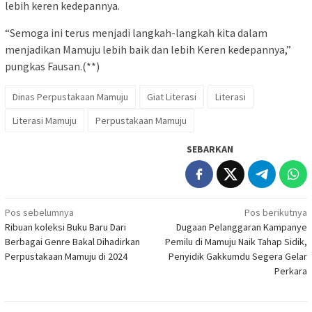
lebih keren kedepannya.
“Semoga ini terus menjadi langkah-langkah kita dalam
menjadikan Mamuju lebih baik dan lebih Keren kedepannya,”
pungkas Fausan.(**)
Dinas Perpustakaan Mamuju
Giat Literasi
Literasi
Literasi Mamuju
Perpustakaan Mamuju
SEBARKAN
Navigasi
Pos sebelumnya
Pos berikutnya
Ribuan koleksi Buku Baru Dari
Dugaan Pelanggaran Kampanye
pos
Berbagai Genre Bakal Dihadirkan
Pemilu di Mamuju Naik Tahap Sidik,
Perpustakaan Mamuju di 2024
Penyidik Gakkumdu Segera Gelar
Perkara