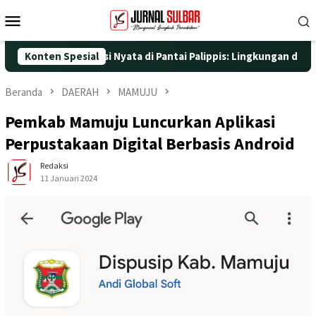
Loncat
Menu
ke
Mobile
konten
 dengan Aksi Nyata di Pantai Palippis: Lingkungan dan Kesehatan
Konten Spesial
Beranda
DAERAH
MAMUJU
Pemkab Mamuju Luncurkan Aplikasi
Perpustakaan Digital Berbasis Android
Redaksi
11 Januari 2024