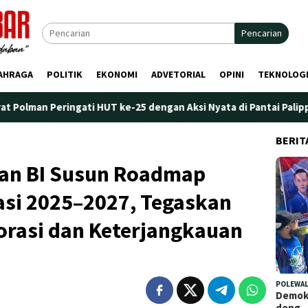
Pencarian
AHRAGA
POLITIK
EKONOMI
ADVETORIAL
OPINI
TEKNOLOG
i HUT ke-25 dengan Aksi Nyata di Pantai Palippis: Lingkungan da
BERIT
an BI Susun Roadmap
asi 2025–2027, Tegaskan
orasi dan Keterjangkauan
POLEWAL
Demokr
deng