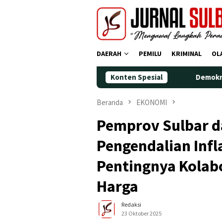
Loncat
ke
konten
DAERAH
PEMILU
KRIMINAL
OL
Konten Spesial
Demokrat Polman Peringat
Beranda
EKONOMI
Pemprov Sulbar d
Pengendalian Infl
Pentingnya Kolab
Harga
Redaksi
23 Oktober 2025