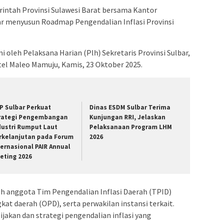
ntah Provinsi Sulawesi Barat bersama Kantor
ar menyusun Roadmap Pengendalian Inflasi Provinsi
i oleh Pelaksana Harian (Plh) Sekretaris Provinsi Sulbar,
el Maleo Mamuju, Kamis, 23 Oktober 2025.
P Sulbar Perkuat
Dinas ESDM Sulbar Terima
rategi Pengembangan
Kunjungan RRI, Jelaskan
dustri Rumput Laut
Pelaksanaan Program LHM
rkelanjutan pada Forum
2026
ternasional PAIR Annual
eting 2026
leh anggota Tim Pengendalian Inflasi Daerah (TPID)
kat daerah (OPD), serta perwakilan instansi terkait.
jakan dan strategi pengendalian inflasi yang