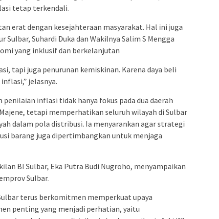
lasi tetap terkendali.
tan erat dengan kesejahteraan masyarakat. Hal ini juga
r Sulbar, Suhardi Duka dan Wakilnya Salim S Mengga
i yang inklusif dan berkelanjutan
asi, tapi juga penurunan kemiskinan. Karena daya beli
flasi,” jelasnya.
penilaian inflasi tidak hanya fokus pada dua daerah
ajene, tetapi memperhatikan seluruh wilayah di Sulbar
ah dalam pola distribusi. Ia menyarankan agar strategi
ibusi barang juga dipertimbangkan untuk menjaga
kilan BI Sulbar, Eka Putra Budi Nugroho, menyampaikan
emprov Sulbar.
 Sulbar terus berkomitmen memperkuat upaya
men penting yang menjadi perhatian, yaitu