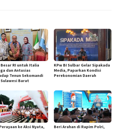
Besar RI untuk Italia
KPw BI Sulbar Gelar Sipakada
ga dan Antusias
Media, Paparkan Kondisi
adap Tenun Sekomandi
Perekonomian Daerah
 Sulawesi Barat
 Perayaan ke Aksi Nyata,
Beri Arahan di Rapim Polri,