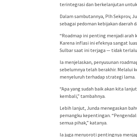
terintegrasi dan berkelanjutan untuk
Dalam sambutannya, Plh Sekprov, J
sebagai pedoman kebijakan daerah da
“Roadmap ini penting menjadi arah k
Karena inflasi ini efeknya sangat luas
Sulbar saat ini terjaga — tidak terlalu
Ia menjelaskan, penyusunan roadma
sebelumnya telah berakhir. Melalui 
menyeluruh terhadap strategi lama.
“Apa yang sudah baik akan kita lanj
kembali,” tambahnya.
Lebih lanjut, Junda menegaskan bahw
pemangku kepentingan. “Pengendalian 
semua pihak,” katanya.
Ia juga menyoroti pentingnya menja