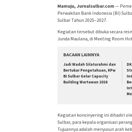
Mamuju, Jurnalsulbar.com
— Pemeri
Perwakilan Bank Indonesia (BI) Sulb
Sulbar Tahun 2025–2027.
Kegiatan tersebut dibuka secara resm
Junda Maulana, di Meeting Room Hot
BACAAN LAINNYA
Jadi Wadah Silaturahmi dan
DK
Bertukar Pengetahuan, KPw
St
BI Sulbar Gelar Capacity
In
Building Wartawan 2026
Be
In
Me
Kegiatan konsinyering ini dihadiri o
Sulbar, para kepala organisasi perang
Tujuannya adalah menyusun arah kebi