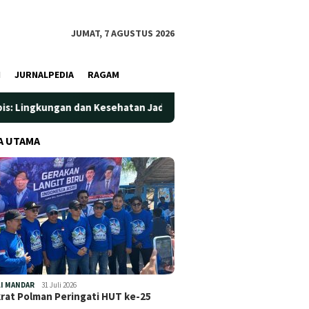
JUMAT, 7 AGUSTUS 2026
I
JURNALPEDIA
RAGAM
n Kesehatan Jadi Prioritas
Jadi Wadah Silaturahmi dan B
A UTAMA
I MANDAR
31 Juli 2026
at Polman Peringati HUT ke-25
…