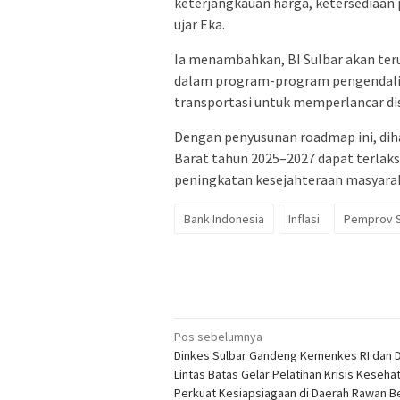
keterjangkauan harga, ketersediaan p
ujar Eka.
Ia menambahkan, BI Sulbar akan ter
dalam program-program pengendalian
transportasi untuk memperlancar di
Dengan penyusunan roadmap ini, diha
Barat tahun 2025–2027 dapat terlak
peningkatan kesejahteraan masyarak
Bank Indonesia
Inflasi
Pemprov S
Navigasi
Pos sebelumnya
Dinkes Sulbar Gandeng Kemenkes RI dan 
pos
Lintas Batas Gelar Pelatihan Krisis Kesehat
Perkuat Kesiapsiagaan di Daerah Rawan 