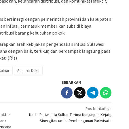
asokan, kelancaran distribusi, dan komunikasi efektif,”
us bersinergi dengan pemerintah provinsi dan kabupaten
 inflasi, termasuk memberikan subsidi biaya
stribusi barang kebutuhan pokok.
rapkan arah kebijakan pengendalian inflasi Sulawesi
sana dengan baik, terukur, dan berdampak langsung pada
at. (Rls)
ulbar
Suhardi Duka
SEBARKAN
Pos berikutnya
Dokter
Kadis Pariwisata Sulbar Terima Kunjungan Kejati,
an :
Sinergitas untuk Pembangunan Pariwisata
Bencana