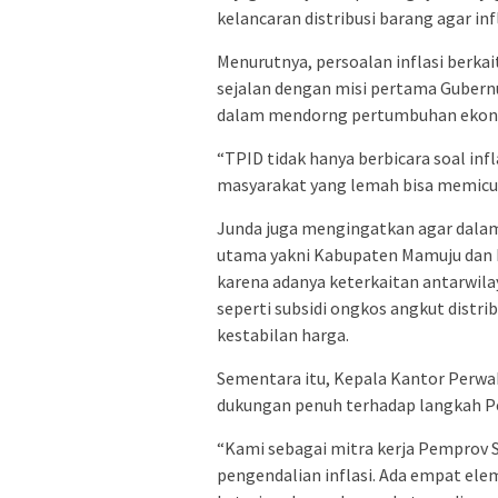
kelancaran distribusi barang agar inf
Menurutnya, persoalan inflasi berkai
sejalan dengan misi pertama Gubernu
dalam mendorng pertumbuhan ekonom
“TPID tidak hanya berbicara soal infl
masyarakat yang lemah bisa memicu in
Junda juga mengingatkan agar dalam 
utama yakni Kabupaten Mamuju dan M
karena adanya keterkaitan antarwilay
seperti subsidi ongkos angkut distr
kestabilan harga.
Sementara itu, Kepala Kantor Perwa
dukungan penuh terhadap langkah P
“Kami sebagai mitra kerja Pemprov
pengendalian inflasi. Ada empat ele