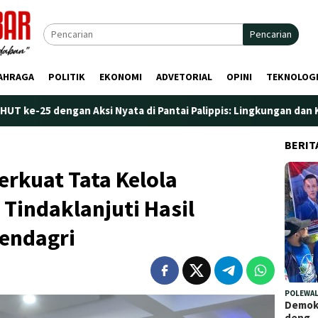
Pencarian
AHRAGA
POLITIK
EKONOMI
ADVETORIAL
OPINI
TEKNOLOG
 Aksi Nyata di Pantai Palippis: Lingkungan dan Kesehatan Jadi P
BERIT
rkuat Tata Kelola
Tindaklanjuti Hasil
mendagri
POLEWAL
Demokr
deng