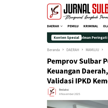
Loncat
ke
konten
DAERAH
PEMILU
KRIMINAL
OL
Demokrat Polman Peringati HUT ke-25 dengan
Konten Spesial
Beranda
DAERAH
MAMUJU
Pemprov Sulbar Pe
Keuangan Daerah, 
Validasi IPKD Ke
Redaksi
4 November 2025