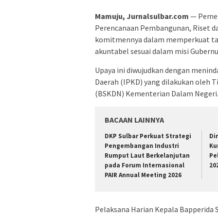
Mamuju, Jurnalsulbar.com
— Pemeri
Perencanaan Pembangunan, Riset da
komitmennya dalam memperkuat tata
akuntabel sesuai dalam misi Gubernu
Upaya ini diwujudkan dengan meninda
Daerah (IPKD) yang dilakukan oleh 
(BSKDN) Kementerian Dalam Negeri
BACAAN LAINNYA
DKP Sulbar Perkuat Strategi
Di
Pengembangan Industri
Ku
Rumput Laut Berkelanjutan
Pe
pada Forum Internasional
20
PAIR Annual Meeting 2026
Pelaksana Harian Kepala Bapperida