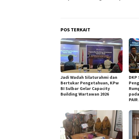
POS TERKAIT
Jadi Wadah Silaturahmi dan
DKP 
Bertukar Pengetahuan, KPw
Peng
BI Sulbar Gelar Capacity
Rump
Building Wartawan 2026
pada
PAIR