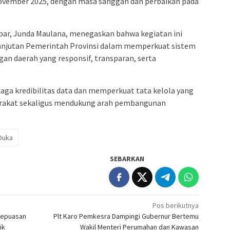
November 2025, dengan masa sanggah dan perbaikan pada
lbar, Junda Maulana, menegaskan bahwa kegiatan ini
lanjutan Pemerintah Provinsi dalam memperkuat sistem
an daerah yang responsif, transparan, serta
a kredibilitas data dan memperkuat tata kelola yang
akat sekaligus mendukung arah pembangunan
Duka
SEBARKAN
Pos berikutnya
 Kepuasan
Plt Karo Pemkesra Dampingi Gubernur Bertemu
ik
Wakil Menteri Perumahan dan Kawasan