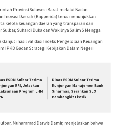
ntah Provinsi Sulawesi Barat melalui Badan
n Inovasi Daerah (Bapperida) terus menunjukkan
 kelola keuangan daerah yang transparan dan
r Sulbar, Suhardi Duka dan Wakilnya Salim S Mengga.
klanjuti hasil validasi Indeks Pengelolaan Keuangan
Tim IPKD Badan Strategi Kebijakan Dalam Negeri
.
nas ESDM Sulbar Terima
Dinas ESDM Sulbar Terima
njungan RRI, Jelaskan
Kunjungan Manajemen Bank
laksanaan Program LHM
Sinarmas, Serahkan SLO
26
Pembangkit Listrik
 Sulbar, Muhammad Darwis Damir, menjelaskan bahwa