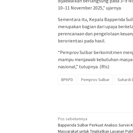
dijadwalkan berlangsung pada 3–9 
10–11 November 2025,” ujarnya.
Sementara itu, Kepala Bapperida Su
merupakan bagian dari upaya berke
perencanaan dan pengelolaan keuang
berorientasi pada hasil.
“Pemprov Sulbar berkomitmen menjag
mampu menjawab kebutuhan masyar
nasional,” tutupnya. (Rls)
BPKPD
Pemprov Sulbar
Suhardi 
Navigasi
Pos sebelumnya
Bapperida Sulbar Perkuat Analisis Survei
pos
Masyarakat untuk Tingkatkan Layanan Publ