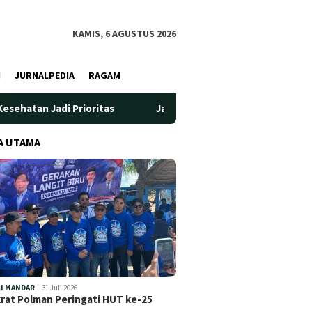
KAMIS, 6 AGUSTUS 2026
I
JURNALPEDIA
RAGAM
rioritas
Jadi Wadah Silaturahmi dan Bertukar Pengetahua
A UTAMA
I MANDAR
31 Juli 2026
at Polman Peringati HUT ke-25
…