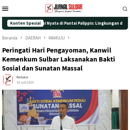
Loncat
Menu
ke
Mobile
konten
 dengan Aksi Nyata di Pantai Palippis: Lingkungan dan Kesehatan
Konten Spesial
Beranda
DAERAH
MAMUJU
Peringati Hari Pengayoman, Kanwil
Kemenkum Sulbar Laksanakan Bakti
Sosial dan Sunatan Massal
Redaksi
10 Juli 2025