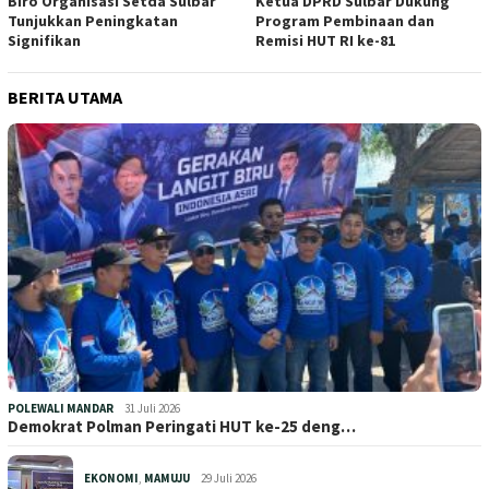
Biro Organisasi Setda Sulbar
Ketua DPRD Sulbar Dukung
Tunjukkan Peningkatan
Program Pembinaan dan
Signifikan
Remisi HUT RI ke-81
BERITA UTAMA
POLEWALI MANDAR
31 Juli 2026
Demokrat Polman Peringati HUT ke-25 deng…
EKONOMI
,
MAMUJU
29 Juli 2026