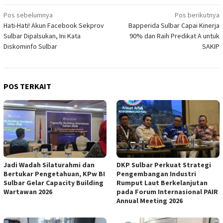
Navigasi
Pos sebelumnya
Pos berikutnya
Hati-Hati! Akun Facebook Sekprov
Bapperida Sulbar Capai Kinerja
pos
Sulbar Dipalsukan, Ini Kata
90% dan Raih Predikat A untuk
Diskominfo Sulbar
SAKIP
POS TERKAIT
Jadi Wadah Silaturahmi dan
DKP Sulbar Perkuat Strategi
Bertukar Pengetahuan, KPw BI
Pengembangan Industri
Sulbar Gelar Capacity Building
Rumput Laut Berkelanjutan
Wartawan 2026
pada Forum Internasional PAIR
Annual Meeting 2026