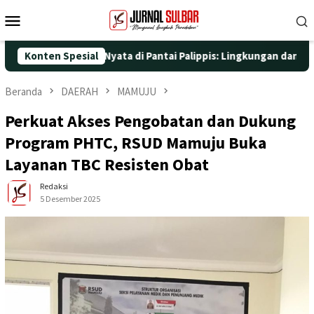
Loncat
Menu
ke
Mobile
konten
gan Aksi Nyata di Pantai Palippis: Lingkungan dan Kesehatan Jad
Konten Spesial
Beranda
DAERAH
MAMUJU
Perkuat Akses Pengobatan dan Dukung
Program PHTC, RSUD Mamuju Buka
Layanan TBC Resisten Obat
Redaksi
5 Desember 2025