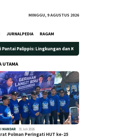
MINGGU, 9 AGUSTUS 2026
I
JURNALPEDIA
RAGAM
s: Lingkungan dan Kesehatan Jadi Prioritas
Jadi Wadah S
A UTAMA
I MANDAR
31 Juli 2026
at Polman Peringati HUT ke-25
…