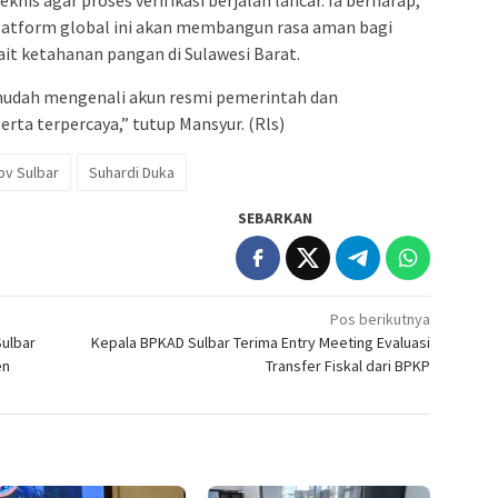
nis agar proses verifikasi berjalan lancar. Ia berharap,
platform global ini akan membangun rasa aman bagi
ait ketahanan pangan di Sulawesi Barat.
udah mengenali akun resmi pemerintah dan
rta terpercaya,” tutup Mansyur. (Rls)
v Sulbar
Suhardi Duka
SEBARKAN
Pos berikutnya
Sulbar
Kepala BPKAD Sulbar Terima Entry Meeting Evaluasi
en
Transfer Fiskal dari BPKP