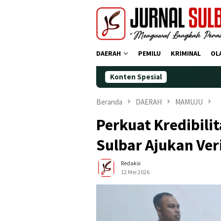
Loncat
ke
konten
DAERAH
PEMILU
KRIMINAL
OL
Konten Spesial
Demokrat
Beranda
DAERAH
MAMUJU
Perkuat Kredibili
Sulbar Ajukan Ver
Redaksi
12 Mei 2026