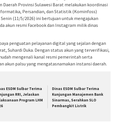
an Daerah Provinsi Sulawesi Barat melakukan koordinasi
nformatika, Persandian, dan Statistik (Kominfoss)
Senin (11/5/2026) ini bertujuan untuk mengajukan
pada akun resmi Facebook dan Instagram milik dinas
paya penguatan pelayanan digital yang sejalan dengan
rat, Suhardi Duka. Dengan status akun yang terverifikasi,
mudah mengenali kanal resmi pemerintah serta
aan akun palsu yang mengatasnamakan instansi daerah.
nas ESDM Sulbar Terima
Dinas ESDM Sulbar Terima
njungan RRI, Jelaskan
Kunjungan Manajemen Bank
laksanaan Program LHM
Sinarmas, Serahkan SLO
26
Pembangkit Listrik