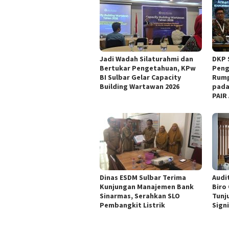
Jadi Wadah Silaturahmi dan
DKP 
Bertukar Pengetahuan, KPw
Peng
BI Sulbar Gelar Capacity
Rump
Building Wartawan 2026
pada
PAIR
Dinas ESDM Sulbar Terima
Audit
Kunjungan Manajemen Bank
Biro
Sinarmas, Serahkan SLO
Tunj
Pembangkit Listrik
Sign