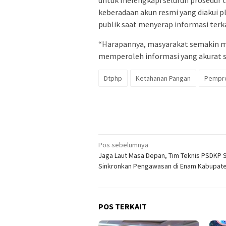
untuk melengkapi seluruh prosedur tek
keberadaan akun resmi yang diakui 
publik saat menyerap informasi terk
“Harapannya, masyarakat semakin m
memperoleh informasi yang akurat se
Dtphp
Ketahanan Pangan
Pempro
Navigasi
Pos sebelumnya
Jaga Laut Masa Depan, Tim Teknis PSDKP 
pos
Sinkronkan Pengawasan di Enam Kabupat
POS TERKAIT