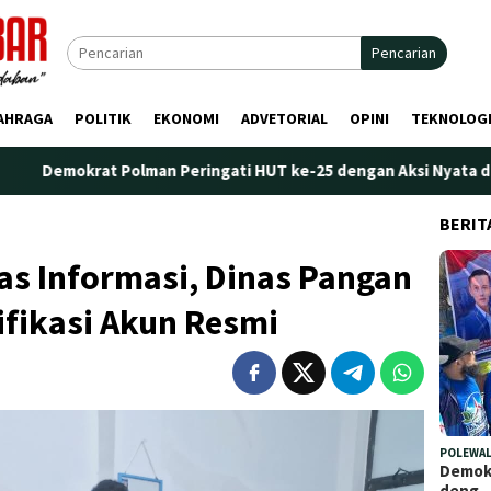
Pencarian
AHRAGA
POLITIK
EKONOMI
ADVETORIAL
OPINI
TEKNOLOG
 Polman Peringati HUT ke-25 dengan Aksi Nyata di Pantai Palippi
BERIT
tas Informasi, Dinas Pangan
ifikasi Akun Resmi
POLEWAL
Demokr
deng