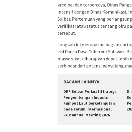
kredibel dan terpercaya, Dinas Pang
intensif dengan Dinas Komunikasi, I
Sulbar. Pertemuan yang berlangsung 
verifikasi atau status centang biru 
tersebut.
Langkah ini merupakan bagian dari u
visi Panca Daya Gubernur Sulawesi Ba
masyarakat diharapkan dapat lebih 
terhindar dari potensi penyalahgun
BACAAN LAINNYA
DKP Sulbar Perkuat Strategi
Di
Pengembangan Industri
Ku
Rumput Laut Berkelanjutan
Pe
pada Forum Internasional
20
PAIR Annual Meeting 2026