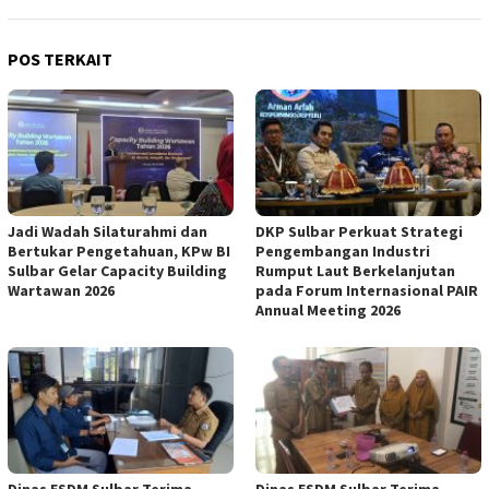
POS TERKAIT
Jadi Wadah Silaturahmi dan
DKP Sulbar Perkuat Strategi
Bertukar Pengetahuan, KPw BI
Pengembangan Industri
Sulbar Gelar Capacity Building
Rumput Laut Berkelanjutan
Wartawan 2026
pada Forum Internasional PAIR
Annual Meeting 2026
Dinas ESDM Sulbar Terima
Dinas ESDM Sulbar Terima