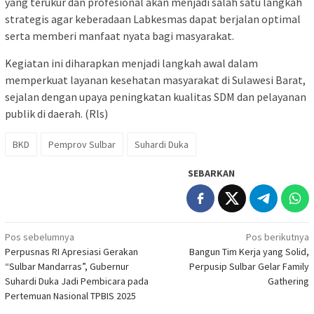
yang terukur dan profesional akan menjadi salah satu langkah
strategis agar keberadaan Labkesmas dapat berjalan optimal
serta memberi manfaat nyata bagi masyarakat.
Kegiatan ini diharapkan menjadi langkah awal dalam
memperkuat layanan kesehatan masyarakat di Sulawesi Barat,
sejalan dengan upaya peningkatan kualitas SDM dan pelayanan
publik di daerah. (Rls)
BKD
Pemprov Sulbar
Suhardi Duka
SEBARKAN
Navigasi
Pos sebelumnya
Pos berikutnya
Perpusnas RI Apresiasi Gerakan
Bangun Tim Kerja yang Solid,
pos
“Sulbar Mandarras”, Gubernur
Perpusip Sulbar Gelar Family
Suhardi Duka Jadi Pembicara pada
Gathering
Pertemuan Nasional TPBIS 2025