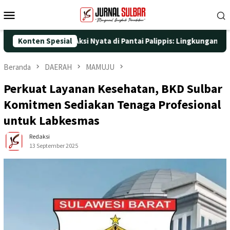
Loncat
Menu
ke
Mobile
konten
5 dengan Aksi Nyata di Pantai Palippis: Lingkungan dan Kesehata
Konten Spesial
Beranda
DAERAH
MAMUJU
Perkuat Layanan Kesehatan, BKD Sulbar
Komitmen Sediakan Tenaga Profesional
untuk Labkesmas
Redaksi
13 September 2025