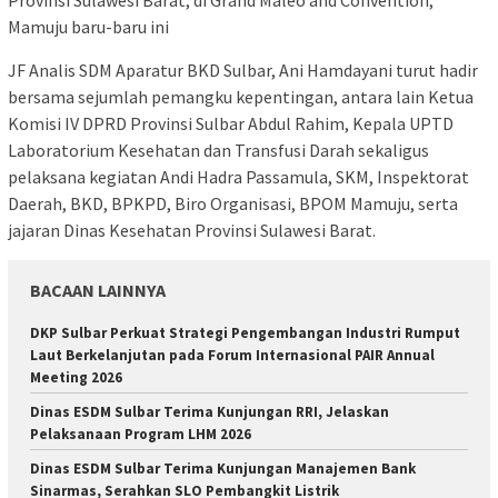
Provinsi Sulawesi Barat, di Grand Maleo and Convention,
Mamuju baru-baru ini
JF Analis SDM Aparatur BKD Sulbar, Ani Hamdayani turut hadir
bersama sejumlah pemangku kepentingan, antara lain Ketua
Komisi IV DPRD Provinsi Sulbar Abdul Rahim, Kepala UPTD
Laboratorium Kesehatan dan Transfusi Darah sekaligus
pelaksana kegiatan Andi Hadra Passamula, SKM, Inspektorat
Daerah, BKD, BPKPD, Biro Organisasi, BPOM Mamuju, serta
jajaran Dinas Kesehatan Provinsi Sulawesi Barat.
BACAAN LAINNYA
DKP Sulbar Perkuat Strategi Pengembangan Industri Rumput
Laut Berkelanjutan pada Forum Internasional PAIR Annual
Meeting 2026
Dinas ESDM Sulbar Terima Kunjungan RRI, Jelaskan
Pelaksanaan Program LHM 2026
Dinas ESDM Sulbar Terima Kunjungan Manajemen Bank
Sinarmas, Serahkan SLO Pembangkit Listrik