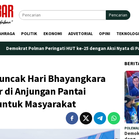
Pencarian
AHRAGA
POLITIK
EKONOMI
ADVETORIAL
OPINI
TEKNOLOG
lman Peringati HUT ke-25 dengan Aksi Nyata di Pantai Palippis:
BERIT
uncak Hari Bhayangkara
r di Anjungan Pantai
 untuk Masyarakat
POLEWAL
Demokr
deng