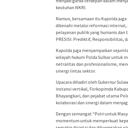
menjadi garda terdepan dalam men
keutuhan NKRI.
Namun, bersamaan itu Kapolda juga
dibenahi melalui reformasi intern
pelayanan publik yang humanis dan 
PRESISI: Prediktif, Responsibilitas, 
Kapolda juga menyampaikan sejumlah
wilayah hukum Polda Sulbar untuk m
netralitas dan profesionalisme, me
sinergi lintas sektor.
Upacara dihadiri oleh Gubernur Sula
instansi vertikal, Forkopimda Kabu
Bhayangkari, dan pejabat utama Po
kolaborasi dan sinergi dalam menjag
Dengan semangat “Polri untuk Masyar
momentum untuk memperkuat keperc
semakin dicintai dan dibanggakan ol