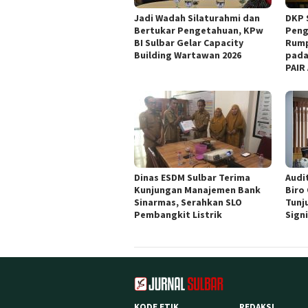
Jadi Wadah Silaturahmi dan
DKP 
Bertukar Pengetahuan, KPw
Peng
BI Sulbar Gelar Capacity
Rump
Building Wartawan 2026
pada
PAIR
Dinas ESDM Sulbar Terima
Audit
Kunjungan Manajemen Bank
Biro
Sinarmas, Serahkan SLO
Tunj
Pembangkit Listrik
Sign
KODE ETIK
REDAKSI