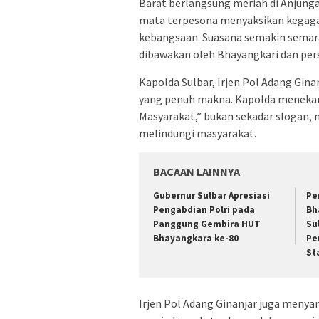
Barat berlangsung meriah di Anjunga
mata terpesona menyaksikan kegaga
kebangsaan. Suasana semakin sema
dibawakan oleh Bhayangkari dan per
Kapolda Sulbar, Irjen Pol Adang Gi
yang penuh makna. Kapolda menekank
Masyarakat,” bukan sekadar slogan,
melindungi masyarakat.
BACAAN LAINNYA
Gubernur Sulbar Apresiasi
Pe
Pengabdian Polri pada
Bh
Panggung Gembira HUT
Su
Bhayangkara ke-80
Pe
St
Irjen Pol Adang Ginanjar juga menya