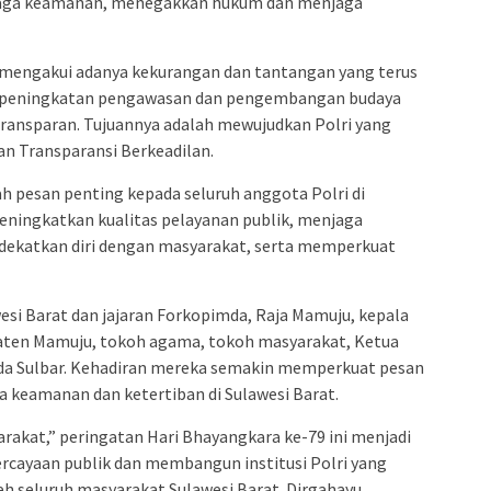
jaga keamanan, menegakkan hukum dan menjaga
 mengakui adanya kekurangan dan tantangan yang terus
al, peningkatan pengawasan dan pengembangan budaya
transparan. Tujuannya adalah mewujudkan Polri yang
dan Transparansi Berkeadilan.
 pesan penting kepada seluruh anggota Polri di
eningkatkan kualitas pelayanan publik, menjaga
ndekatkan diri dengan masyarakat, serta memperkuat
wesi Barat dan jajaran Forkopimda, Raja Mamuju, kepala
paten Mamuju, tokoh agama, tokoh masyarakat, Ketua
lda Sulbar. Kehadiran mereka semakin memperkuat pesan
a keamanan dan ketertiban di Sulawesi Barat.
akat,” peringatan Hari Bhayangkara ke-79 ini menjadi
ayaan publik dan membangun institusi Polri yang
eh seluruh masyarakat Sulawesi Barat. Dirgahayu