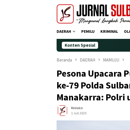
Loncat
ke
konten
DAERAH
PEMILU
KRIMINAL
OL
Konten Spesial
Demokrat Po
Beranda
DAERAH
MAMUJU
Pesona Upacara P
ke-79 Polda Sulba
Manakarra: Polri
Redaksi
1 Juli 2025