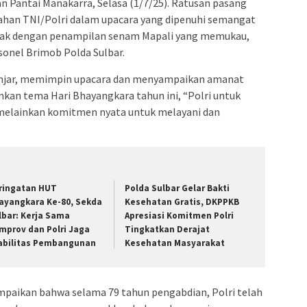
n Pantai Manakarra, Selasa (1/7/25). Ratusan pasang
han TNI/Polri dalam upacara yang dipenuhi semangat
rak dengan penampilan senam Mapali yang memukau,
sonel Brimob Polda Sulbar.
nanjar, memimpin upacara dan menyampaikan amanat
an tema Hari Bhayangkara tahun ini, “Polri untuk
 melainkan komitmen nyata untuk melayani dan
ringatan HUT
Polda Sulbar Gelar Bakti
ayangkara Ke-80, Sekda
Kesehatan Gratis, DKPPKB
lbar: Kerja Sama
Apresiasi Komitmen Polri
mprov dan Polri Jaga
Tingkatkan Derajat
abilitas Pembangunan
Kesehatan Masyarakat
mpaikan bahwa selama 79 tahun pengabdian, Polri telah