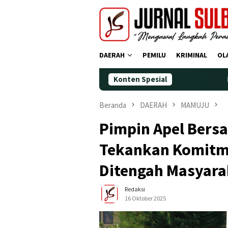
Loncat
ke
konten
DAERAH
PEMILU
KRIMINAL
OL
Konten Spesial
Demokrat Polman
Beranda
DAERAH
MAMUJU
Pimpin Apel Bers
Tekankan Komitme
Ditengah Masyarak
Redaksi
16 Oktober 2025