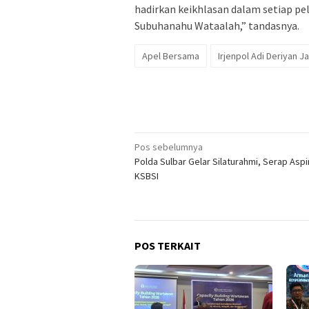
hadirkan keikhlasan dalam setiap pel
Subuhanahu Wataalah,” tandasnya.
Apel Bersama
Irjenpol Adi Deriyan 
Navigasi
Pos sebelumnya
Polda Sulbar Gelar Silaturahmi, Serap Aspi
pos
KSBSI
POS TERKAIT