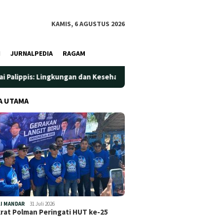
KAMIS, 6 AGUSTUS 2026
I
JURNALPEDIA
RAGAM
kungan dan Kesehatan Jadi Prioritas
Jadi Wadah Silatura
A UTAMA
I MANDAR
31 Juli 2026
at Polman Peringati HUT ke-25
…