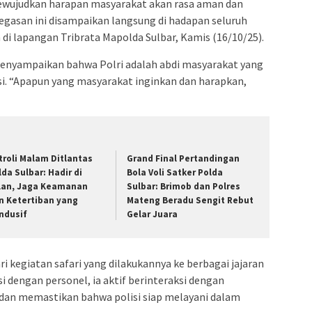
ujudkan harapan masyarakat akan rasa aman dan
negasan ini disampaikan langsung di hadapan seluruh
 di lapangan Tribrata Mapolda Sulbar, Kamis (16/10/25).
nyampaikan bahwa Polri adalah abdi masyarakat yang
asi. “Apapun yang masyarakat inginkan dan harapkan,
troli Malam Ditlantas
Grand Final Pertandingan
lda Sulbar: Hadir di
Bola Voli Satker Polda
lan, Jaga Keamanan
Sulbar: Brimob dan Polres
n Ketertiban yang
Mateng Beradu Sengit Rebut
ndusif
Gelar Juara
 kegiatan safari yang dilakukannya ke berbagai jajaran
si dengan personel, ia aktif berinteraksi dengan
dan memastikan bahwa polisi siap melayani dalam