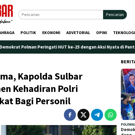
Pencarian
AHRAGA
POLITIK
EKONOMI
ADVETORIAL
OPINI
TEKNOLOG
 Peringati HUT ke-25 dengan Aksi Nyata di Pantai Palippis: Ling
BERIT
ama, Kapolda Sulbar
n Kehadiran Polri
at Bagi Personil
POLEWAL
Demokr
deng