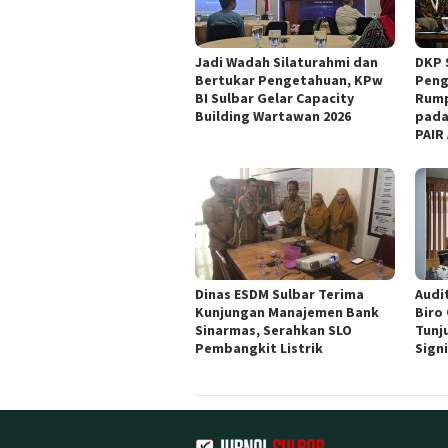
Jadi Wadah Silaturahmi dan
DKP 
Bertukar Pengetahuan, KPw
Peng
BI Sulbar Gelar Capacity
Rump
Building Wartawan 2026
pada
PAIR
Dinas ESDM Sulbar Terima
Audit
Kunjungan Manajemen Bank
Biro
Sinarmas, Serahkan SLO
Tunj
Pembangkit Listrik
Sign