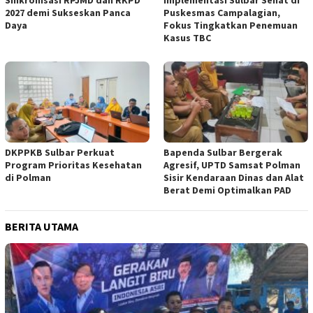
Sinkronisasi RPJMD dan RKPD
Implementasi Sulbar Sehat di
2027 demi Sukseskan Panca
Puskesmas Campalagian,
Daya
Fokus Tingkatkan Penemuan
Kasus TBC
DKPPKB Sulbar Perkuat
Bapenda Sulbar Bergerak
Program Prioritas Kesehatan
Agresif, UPTD Samsat Polman
di Polman
Sisir Kendaraan Dinas dan Alat
Berat Demi Optimalkan PAD
BERITA UTAMA