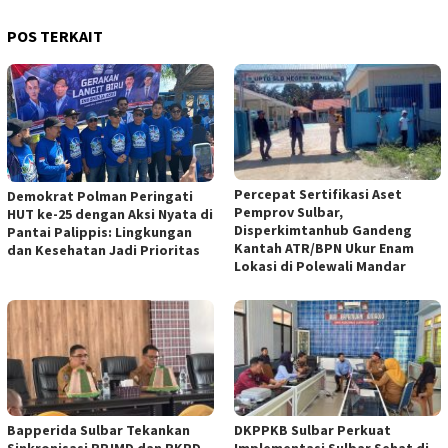
POS TERKAIT
Percepat Sertifikasi Aset
Demokrat Polman Peringati
Pemprov Sulbar,
HUT ke-25 dengan Aksi Nyata di
Disperkimtanhub Gandeng
Pantai Palippis: Lingkungan
Kantah ATR/BPN Ukur Enam
dan Kesehatan Jadi Prioritas
Lokasi di Polewali Mandar
Bapperida Sulbar Tekankan
DKPPKB Sulbar Perkuat