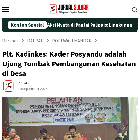
Loncat
Menu
ke
Mobile
konten
25 dengan Aksi Nyata di Pantai Palippis: Lingkungan dan Kesehat
Konten Spesial
Beranda
DAERAH
POLEWALI MANDAR
Plt. Kadinkes: Kader Posyandu adalah
Ujung Tombak Pembangunan Kesehatan
di Desa
Redaksi
10 September 2025