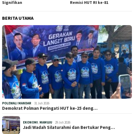
Signifikan
Remisi HUT RI ke-81
BERITA UTAMA
POLEWALI MANDAR
31 Juli 2026
Demokrat Polman Peringati HUT ke-25 deng…
EKONOMI
,
MAMUJU
29 Juli 2026
Jadi Wadah Silaturahmi dan Bertukar Peng…