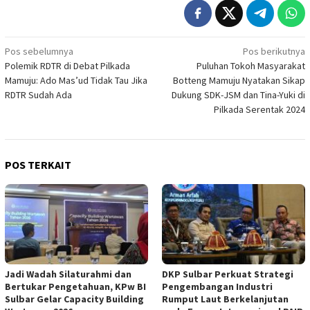
Navigasi
Pos sebelumnya
Pos berikutnya
Polemik RDTR di Debat Pilkada
Puluhan Tokoh Masyarakat
pos
Mamuju: Ado Mas’ud Tidak Tau Jika
Botteng Mamuju Nyatakan Sikap
RDTR Sudah Ada
Dukung SDK-JSM dan Tina-Yuki di
Pilkada Serentak 2024
POS TERKAIT
Jadi Wadah Silaturahmi dan
DKP Sulbar Perkuat Strategi
Bertukar Pengetahuan, KPw BI
Pengembangan Industri
Sulbar Gelar Capacity Building
Rumput Laut Berkelanjutan