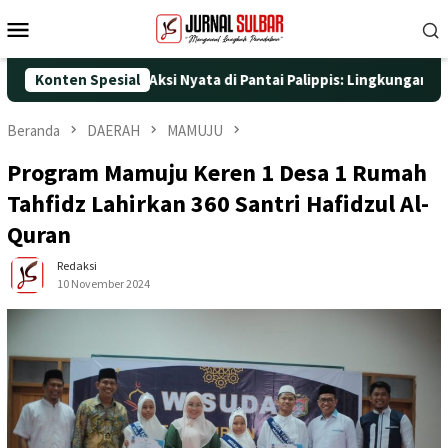
Loncat
Menu
ke
Mobile
konten
25 dengan Aksi Nyata di Pantai Palippis: Lingkungan dan Kesehat
Konten Spesial
Beranda
DAERAH
MAMUJU
Program Mamuju Keren 1 Desa 1 Rumah
Tahfidz Lahirkan 360 Santri Hafidzul Al-
Quran
Redaksi
10 November 2024