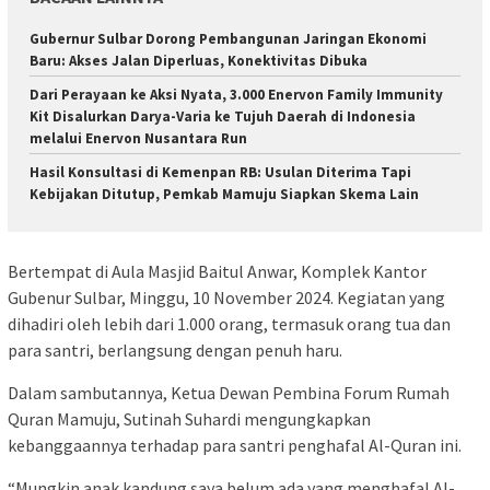
Gubernur Sulbar Dorong Pembangunan Jaringan Ekonomi
Baru: Akses Jalan Diperluas, Konektivitas Dibuka
Dari Perayaan ke Aksi Nyata, 3.000 Enervon Family Immunity
Kit Disalurkan Darya-Varia ke Tujuh Daerah di Indonesia
melalui Enervon Nusantara Run
Hasil Konsultasi di Kemenpan RB: Usulan Diterima Tapi
Kebijakan Ditutup, Pemkab Mamuju Siapkan Skema Lain
Bertempat di Aula Masjid Baitul Anwar, Komplek Kantor
Gubenur Sulbar, Minggu, 10 November 2024. Kegiatan yang
dihadiri oleh lebih dari 1.000 orang, termasuk orang tua dan
para santri, berlangsung dengan penuh haru.
Dalam sambutannya, Ketua Dewan Pembina Forum Rumah
Quran Mamuju, Sutinah Suhardi mengungkapkan
kebanggaannya terhadap para santri penghafal Al-Quran ini.
“Mungkin anak kandung saya belum ada yang menghafal Al-