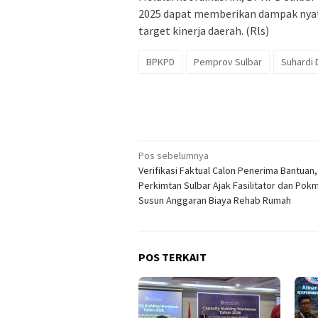
2025 dapat memberikan dampak nyat
target kinerja daerah. (Rls)
BPKPD
Pemprov Sulbar
Suhardi 
Navigasi
Pos sebelumnya
Verifikasi Faktual Calon Penerima Bantuan,
pos
Perkimtan Sulbar Ajak Fasilitator dan Pok
Susun Anggaran Biaya Rehab Rumah
POS TERKAIT