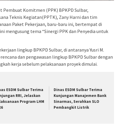
at Pembuat Komitmen (PPK) BPKPD Sulbar,
sana Teknis Kegiatan(PPTK), Zany Harni dan tim
aan Paket Pekerjaan, baru-baru ini, bertempat di
 ini mengusung tema “Sinergi PPK dan Penyedia untuk
ekerjaan lingkup BPKPD Sulbar, di antaranya Yusri M.
perencana dan pengawasan lingkup BPKPD Sulbar dengan
gkah kerja sebelum pelaksanaan proyek dimulai.
nas ESDM Sulbar Terima
Dinas ESDM Sulbar Terima
njungan RRI, Jelaskan
Kunjungan Manajemen Bank
laksanaan Program LHM
Sinarmas, Serahkan SLO
26
Pembangkit Listrik