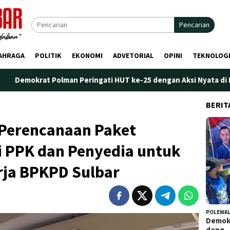
Pencarian
AHRAGA
POLITIK
EKONOMI
ADVETORIAL
OPINI
TEKNOLOG
olman Peringati HUT ke-25 dengan Aksi Nyata di Pantai Palippis:
BERIT
 Perencanaan Paket
i PPK dan Penyedia untuk
rja BPKPD Sulbar
POLEWAL
Demokr
deng