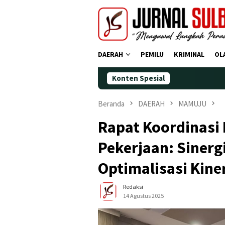
Loncat
ke
konten
DAERAH
PEMILU
KRIMINAL
OL
Konten Spesial
Demokrat P
Beranda
DAERAH
MAMUJU
Rapat Koordinasi
Pekerjaan: Sinerg
Optimalisasi Kine
Redaksi
14 Agustus 2025