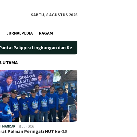
SABTU, 8 AGUSTUS 2026
I
JURNALPEDIA
RAGAM
 Lingkungan dan Kesehatan Jadi Prioritas
Jadi Wadah Sil
A UTAMA
I MANDAR
31 Juli 2026
at Polman Peringati HUT ke-25
…