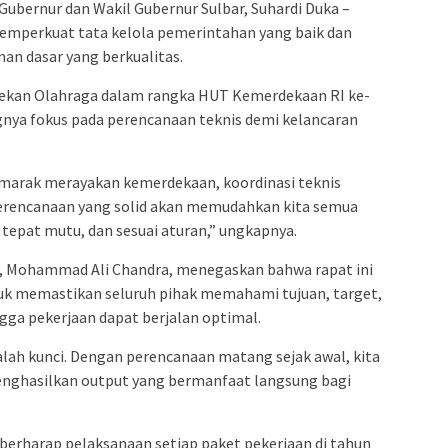
Gubernur dan Wakil Gubernur Sulbar, Suhardi Duka –
emperkuat tata kelola pemerintahan yang baik dan
an dasar yang berkualitas.
ekan Olahraga dalam rangka HUT Kemerdekaan RI ke-
nya fokus pada perencanaan teknis demi kelancaran
marak merayakan kemerdekaan, koordinasi teknis
. Perencanaan yang solid akan memudahkan kita semua
tepat mutu, dan sesuai aturan,” ungkapnya.
r, Mohammad Ali Chandra, menegaskan bahwa rapat ini
 memastikan seluruh pihak memahami tujuan, target,
ingga pekerjaan dapat berjalan optimal.
alah kunci. Dengan perencanaan matang sejak awal, kita
enghasilkan output yang bermanfaat langsung bagi
 berharap pelaksanaan setiap paket pekerjaan di tahun