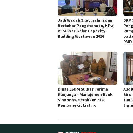
Jadi Wadah Silaturahmi dan
DKP 
Bertukar Pengetahuan, KPw
Peng
BI Sulbar Gelar Capacity
Rump
Building Wartawan 2026
pada
PAIR
Dinas ESDM Sulbar Terima
Audit
Kunjungan Manajemen Bank
Biro
Sinarmas, Serahkan SLO
Tunj
Pembangkit Listrik
Sign