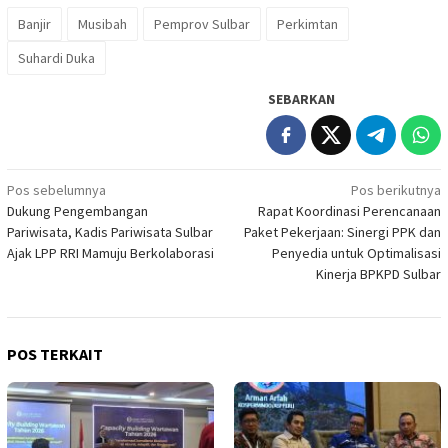
Banjir
Musibah
Pemprov Sulbar
Perkimtan
Suhardi Duka
SEBARKAN
Navigasi
Pos sebelumnya
Pos berikutnya
Dukung Pengembangan
Rapat Koordinasi Perencanaan
pos
Pariwisata, Kadis Pariwisata Sulbar
Paket Pekerjaan: Sinergi PPK dan
Ajak LPP RRI Mamuju Berkolaborasi
Penyedia untuk Optimalisasi
Kinerja BPKPD Sulbar
POS TERKAIT