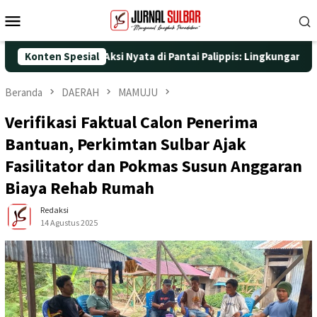
Loncat
Menu
ke
Mobile
konten
25 dengan Aksi Nyata di Pantai Palippis: Lingkungan dan Kesehat
Konten Spesial
Beranda
DAERAH
MAMUJU
Verifikasi Faktual Calon Penerima
Bantuan, Perkimtan Sulbar Ajak
Fasilitator dan Pokmas Susun Anggaran
Biaya Rehab Rumah
Redaksi
14 Agustus 2025