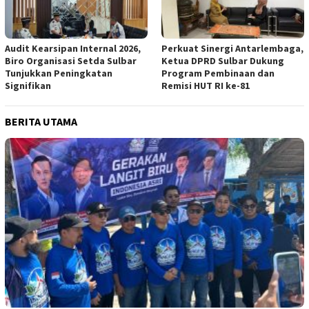
Audit Kearsipan Internal 2026,
Perkuat Sinergi Antarlembaga,
Biro Organisasi Setda Sulbar
Ketua DPRD Sulbar Dukung
Tunjukkan Peningkatan
Program Pembinaan dan
Signifikan
Remisi HUT RI ke-81
BERITA UTAMA