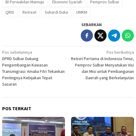
BI Perwakilan Mamuju
Ekonomi Syariah
Pemprov Sulbar
QRIS
Retreat
Suhardi Duka
UMKM
SEBARKAN
Navigasi
Pos sebelumnya
Pos berikutnya
DPRD Sulbar Dukung
Retret Pertama di Indonesia Timur,
pos
Pengembangan Kawasan
Pemprov Sulbar Menyatukan Visi
Transmigrasi: Amalia Fitri Tekankan
dan Misi untuk Pembangunan
Pentingnya Kebijakan Tepat
Daerah yang Berkelanjutan
Sasaran
POS TERKAIT