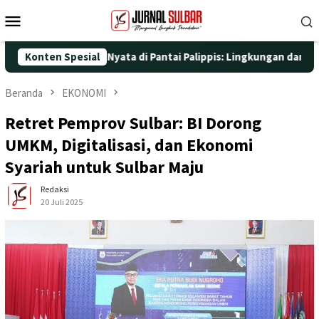
Loncat
Menu
ke
Mobile
konten
ngan Aksi Nyata di Pantai Palippis: Lingkungan dan Kesehatan Ja
Konten Spesial
Beranda
EKONOMI
Retret Pemprov Sulbar: BI Dorong
UMKM, Digitalisasi, dan Ekonomi
Syariah untuk Sulbar Maju
Redaksi
20 Juli 2025