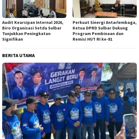
Audit Kearsipan Internal 2026,
Perkuat Sinergi Antarlembaga,
Biro Organisasi Setda Sulbar
Ketua DPRD Sulbar Dukung
Tunjukkan Peningkatan
Program Pembinaan dan
Signifikan
Remisi HUT RI ke-81
BERITA UTAMA