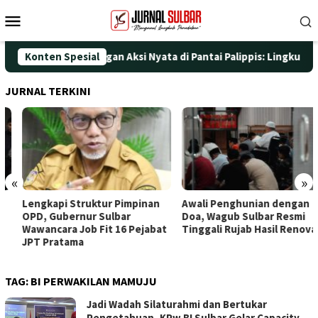
Loncat
Menu
ke
Mobile
konten
i HUT ke-25 dengan Aksi Nyata di Pantai Palippis: Lingkungan da
Konten Spesial
JURNAL TERKINI
«
»
Lengkapi Struktur Pimpinan
Awali Penghunian dengan
OPD, Gubernur Sulbar
Doa, Wagub Sulbar Resmi
Wawancara Job Fit 16 Pejabat
Tinggali Rujab Hasil Renovasi
JPT Pratama
TAG:
BI PERWAKILAN MAMUJU
Jadi Wadah Silaturahmi dan Bertukar
Pengetahuan, KPw BI Sulbar Gelar Capacity