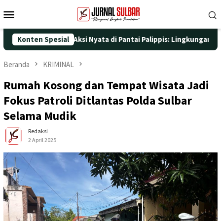
Loncat
Menu
ke
Mobile
konten
5 dengan Aksi Nyata di Pantai Palippis: Lingkungan dan Kesehata
Konten Spesial
Beranda
KRIMINAL
Rumah Kosong dan Tempat Wisata Jadi
Fokus Patroli Ditlantas Polda Sulbar
Selama Mudik
Redaksi
2 April 2025