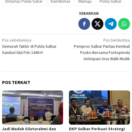
Dirlantas Polda Subar
Kamtibmas
Mamuju
Polda Sulbar
SEBARKAN
Navigasi
Pos sebelumnya
Pos berikutnya
Gemuruh Takbir di Polda Sulbar
Pemprov Sulbar Pantau Kembali
pos
Sambut Idul Fitri 1446 H
Posko Bersama Forkopimda
Antisipasi Arus Balik Mudik
POS TERKAIT
Jadi Wadah Silaturahmi dan
DKP Sulbar Perkuat Strategi