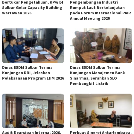
Bertukar Pengetahuan, KPw BI
Pengembangan Industri
Sulbar Gelar Capacity Building
Rumput Laut Berkelanjutan
Wartawan 2026
pada Forum Internasional PAIR
Annual Meeting 2026
Dinas ESDM Sulbar Terima
Dinas ESDM Sulbar Terima
Kunjungan RRI, Jelaskan
Kunjungan Manajemen Bank
Pelaksanaan Program LHM 2026
Sinarmas, Serahkan SLO
Pembangkit Listrik
Audit Kearsipan Internal 2026,
Perkuat Sinergi Antarlembaga,