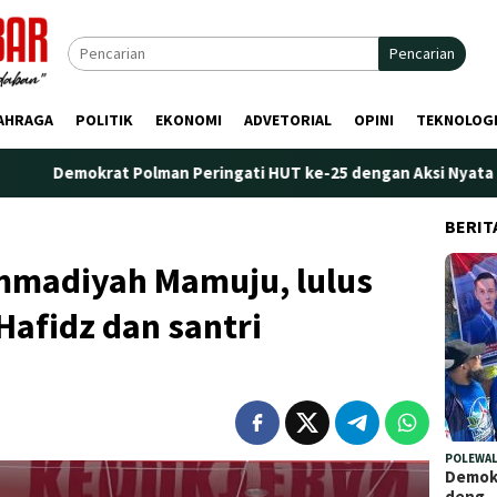
Pencarian
AHRAGA
POLITIK
EKONOMI
ADVETORIAL
OPINI
TEKNOLOG
Polman Peringati HUT ke-25 dengan Aksi Nyata di Pantai Palippis
BERIT
mmadiyah Mamuju, lulus
Hafidz dan santri
POLEWAL
Demokr
deng