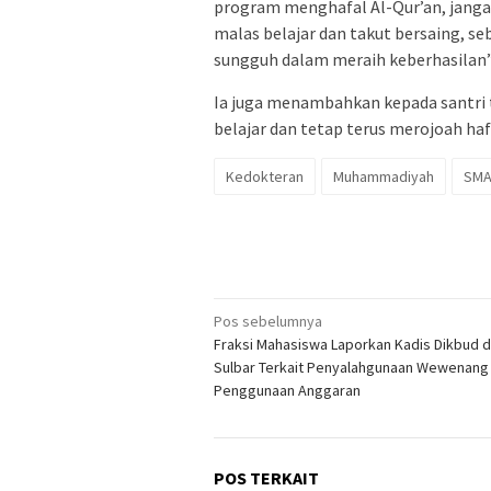
program menghafal Al-Qur’an, janga
malas belajar dan takut bersaing, 
sungguh dalam meraih keberhasilan”
Ia juga menambahkan kepada santri t
belajar dan tetap terus merojoah haf
Kedokteran
Muhammadiyah
SMA
Navigasi
Pos sebelumnya
Fraksi Mahasiswa Laporkan Kadis Dikbud 
pos
Sulbar Terkait Penyalahgunaan Wewenang
Penggunaan Anggaran
POS TERKAIT