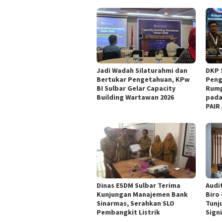
Jadi Wadah Silaturahmi dan
DKP 
Bertukar Pengetahuan, KPw
Peng
BI Sulbar Gelar Capacity
Rump
Building Wartawan 2026
pada
PAIR
Dinas ESDM Sulbar Terima
Audit
Kunjungan Manajemen Bank
Biro
Sinarmas, Serahkan SLO
Tunj
Pembangkit Listrik
Sign