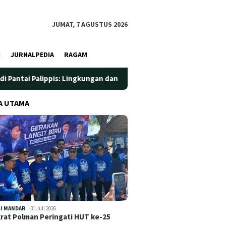
JUMAT, 7 AGUSTUS 2026
I
JURNALPEDIA
RAGAM
: Lingkungan dan Kesehatan Jadi Prioritas
Jadi Wadah Si
A UTAMA
I MANDAR
31 Juli 2026
at Polman Peringati HUT ke-25
…