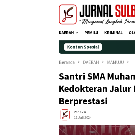
Loncat
ke
konten
DAERAH
PEMILU
KRIMINAL
OL
Konten Spesial
Demokrat 
Beranda
DAERAH
MAMUJU
Santri SMA Muha
Kedokteran Jalur 
Berprestasi
Redaksi
11 Juli 2024