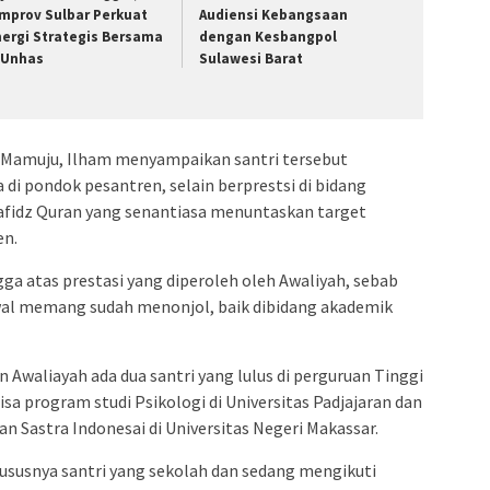
mprov Sulbar Perkuat
Audiensi Kebangsaan
nergi Strategis Bersama
dengan Kesbangpol
 Unhas
Sulawesi Barat
Mamuju, Ilham menyampaikan santri tersebut
di pondok pesantren, selain berprestsi di bidang
afidz Quran yang senantiasa menuntaskan target
en.
a atas prestasi yang diperoleh oleh Awaliyah, sebab
wal memang sudah menonjol, baik dibidang akademik
 Awaliayah ada dua santri yang lulus di perguruan Tinggi
isa program studi Psikologi di Universitas Padjajaran dan
n Sastra Indonesai di Universitas Negeri Makassar.
ususnya santri yang sekolah dan sedang mengikuti