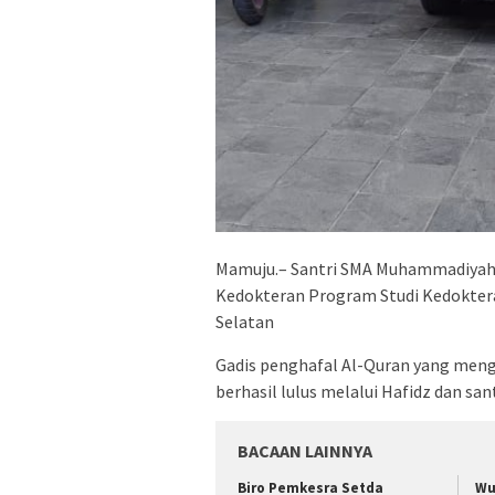
Mamuju.– Santri SMA Muhammadiyah M
Kedokteran Program Studi Kedoktera
Selatan
Gadis penghafal Al-Quran yang me
berhasil lulus melalui Hafidz dan sant
BACAAN LAINNYA
Biro Pemkesra Setda
Wu