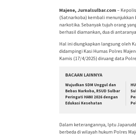
Majene, Jurnalsulbar.com
– Kepoli
(Satnarkoba) kembali menunjukkan
narkotika. Sebanyak tujuh orang yan
berhasil diamankan, dua di antaranya
Hal ini diungkapkan langsung oleh K
didampingi Kasi Humas Polres Majene,
Kamis (17/4/2025) diruang data Polr
BACAAN LAINNYA
Wujudkan SDM Unggul dan
HU
Bebas Narkoba, RSUD Sulbar
Su
Peringati HANI 2026 dengan
Pe
Edukasi Kesehatan
Po
Dalam keterangannya, Iptu Japarudd
berbeda di wilayah hukum Polres Maj