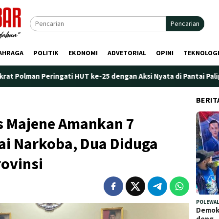
Pencarian
AHRAGA
POLITIK
EKONOMI
ADVETORIAL
OPINI
TEKNOLOG
ati HUT ke-25 dengan Aksi Nyata di Pantai Palippis: Lingkungan 
BERIT
s Majene Amankan 7
i Narkoba, Dua Diduga
rovinsi
POLEWAL
Demokr
deng