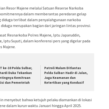
sian Resor Majene melalui Satuan Reserse Narkoba
 komitmennya dalam memberantas peredaran gelap
g diduga terlibat dalam penyalahgunaan narkoba
 diduga merupakan bagian dari jaringan lintas provinsi.
asat Resnarkoba Polres Majene, Iptu Japaruddin,
 Iptu Suyuti, dalam konferensi pers yang digelar pada
es Majene.
T ke-10 Polda Sulbar,
Patroli Malam Ditlantas
hardi Duka Tekankan
Polda Sulbar: Hadir di Jalan,
ntingnya Kemitraan
Jaga Keamanan dan
lisi dan Pemerintah
Ketertiban yang Kondusif
in menyebut bahwa ketujuh pelaku diamankan di lokasi
ene dalam kurun waktu Januari hingga April 2025.