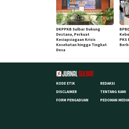
DKPPKB Sulbar Dukung
BPBD
Destana, Perkuat
Kebe
Kesiapsiagaan Krisis
PKS 
Kesehatan hingga Tingkat
Berb
Desa
KODE ETIK
REDAKSI
DISCLAIMER
TENTANG KAMI
FORM PENGADUAN
PEDOMAN MEDIA