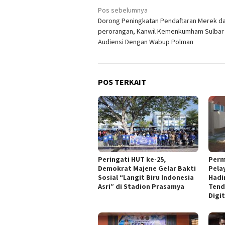
Navigasi
Pos sebelumnya
Dorong Peningkatan Pendaftaran Merek d
pos
perorangan, Kanwil Kemenkumham Sulbar
Audiensi Dengan Wabup Polman
POS TERKAIT
Peringati HUT ke-25,
Perm
Demokrat Majene Gelar Bakti
Pela
Sosial “Langit Biru Indonesia
Hadi
Asri” di Stadion Prasamya
Tend
Digit