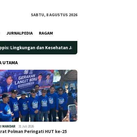
SABTU, 8 AGUSTUS 2026
I
JURNALPEDIA
RAGAM
dan Kesehatan Jadi Prioritas
Jadi Wadah Silaturahmi dan
A UTAMA
I MANDAR
31 Juli 2026
at Polman Peringati HUT ke-25
…