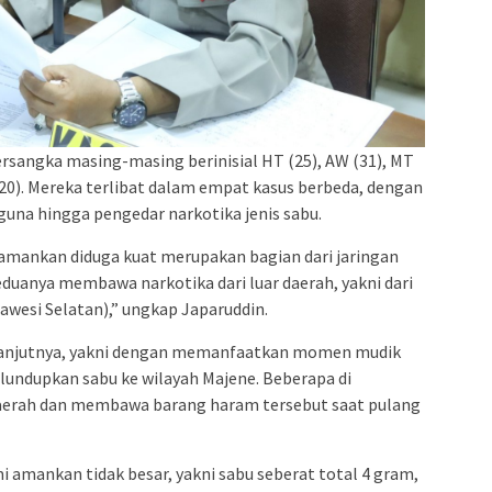
ersangka masing-masing berinisial HT (25), AW (31), MT
P (20). Mereka terlibat dalam empat kasus berbeda, dengan
una hingga pengedar narkotika jenis sabu.
 amankan diduga kuat merupakan bagian dari jaringan
eduanya membawa narkotika dari luar daerah, yakni dari
awesi Selatan),” ungkap Japaruddin.
 lanjutnya, yakni dengan memanfaatkan momen mudik
undupkan sabu ke wilayah Majene. Beberapa di
 daerah dan membawa barang haram tersebut saat pulang
i amankan tidak besar, yakni sabu seberat total 4 gram,