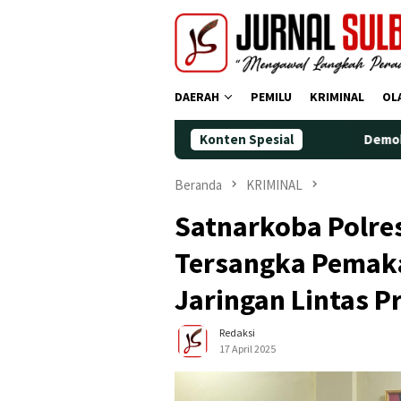
Loncat
ke
konten
DAERAH
PEMILU
KRIMINAL
OL
Konten Spesial
Demokrat Polman Pering
Beranda
KRIMINAL
Satnarkoba Polre
Tersangka Pemaka
Jaringan Lintas P
Redaksi
17 April 2025