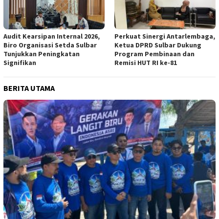
Audit Kearsipan Internal 2026,
Perkuat Sinergi Antarlembaga,
Biro Organisasi Setda Sulbar
Ketua DPRD Sulbar Dukung
Tunjukkan Peningkatan
Program Pembinaan dan
Signifikan
Remisi HUT RI ke-81
BERITA UTAMA