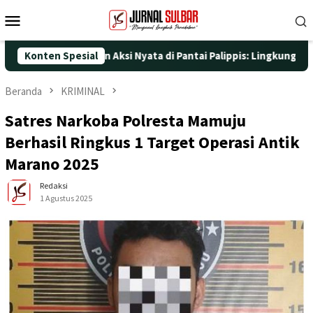
Loncat
Menu
ke
Mobile
konten
ke-25 dengan Aksi Nyata di Pantai Palippis: Lingkungan dan Kese
Konten Spesial
Beranda
KRIMINAL
Satres Narkoba Polresta Mamuju
Berhasil Ringkus 1 Target Operasi Antik
Marano 2025
Redaksi
1 Agustus 2025