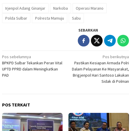
Irjenpol Adang Ginanjar
Narkoba
Operasi Marano
Polda Sulbar
Polresta Mamuju
Sabu
SEBARKAN
Navigasi
Pos sebelumnya
Pos berikutnya
BPKPD Sulbar Tekankan Peran Vital
Pastikan Kesiapan Armada Polri
pos
UPTD PPRD dalam Meningkatkan
Dalam Pelayanan Ke Masyarakat,
PAD
Brigjenpol Hari Santoso Lakukan
Sidak di Polman
POS TERKAIT