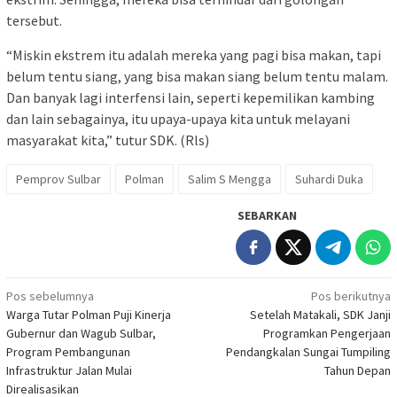
tersebut.
“Miskin ekstrem itu adalah mereka yang pagi bisa makan, tapi
belum tentu siang, yang bisa makan siang belum tentu malam.
Dan banyak lagi interfensi lain, seperti kepemilikan kambing
dan lain sebagainya, itu upaya-upaya kita untuk melayani
masyarakat kita,” tutur SDK. (Rls)
Pemprov Sulbar
Polman
Salim S Mengga
Suhardi Duka
SEBARKAN
Navigasi
Pos sebelumnya
Pos berikutnya
Warga Tutar Polman Puji Kinerja
Setelah Matakali, SDK Janji
pos
Gubernur dan Wagub Sulbar,
Programkan Pengerjaan
Program Pembangunan
Pendangkalan Sungai Tumpiling
Infrastruktur Jalan Mulai
Tahun Depan
Direalisasikan