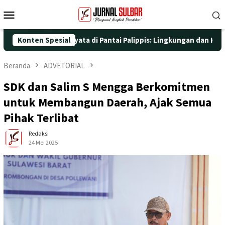
Loncat
Menu
ke
Mobile
konten
gan Aksi Nyata di Pantai Palippis: Lingkungan dan Kesehatan Jad
Konten Spesial
Beranda
ADVETORIAL
SDK dan Salim S Mengga Berkomitmen
untuk Membangun Daerah, Ajak Semua
Pihak Terlibat
Redaksi
24 Mei 2025