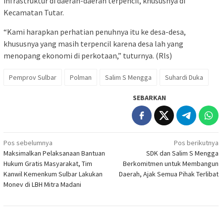
infrastruktur di daerah-daerah terpencil, khususnya di
Kecamatan Tutar.
“Kami harapkan perhatian penuhnya itu ke desa-desa,
khususnya yang masih terpencil karena desa lah yang
menopang ekonomi di perkotaan,” tuturnya. (Rls)
Pemprov Sulbar
Polman
Salim S Mengga
Suhardi Duka
SEBARKAN
Navigasi
Pos sebelumnya
Pos berikutnya
Maksimalkan Pelaksanaan Bantuan
SDK dan Salim S Mengga
pos
Hukum Gratis Masyarakat, Tim
Berkomitmen untuk Membangun
Kanwil Kemenkum Sulbar Lakukan
Daerah, Ajak Semua Pihak Terlibat
Monev di LBH Mitra Madani