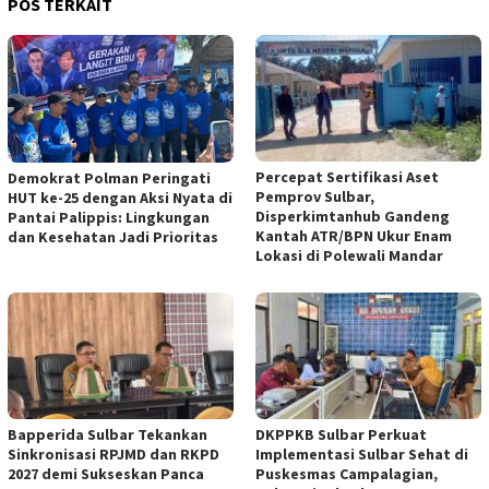
POS TERKAIT
Percepat Sertifikasi Aset
Demokrat Polman Peringati
Pemprov Sulbar,
HUT ke-25 dengan Aksi Nyata di
Disperkimtanhub Gandeng
Pantai Palippis: Lingkungan
Kantah ATR/BPN Ukur Enam
dan Kesehatan Jadi Prioritas
Lokasi di Polewali Mandar
Bapperida Sulbar Tekankan
DKPPKB Sulbar Perkuat
Sinkronisasi RPJMD dan RKPD
Implementasi Sulbar Sehat di
2027 demi Sukseskan Panca
Puskesmas Campalagian,