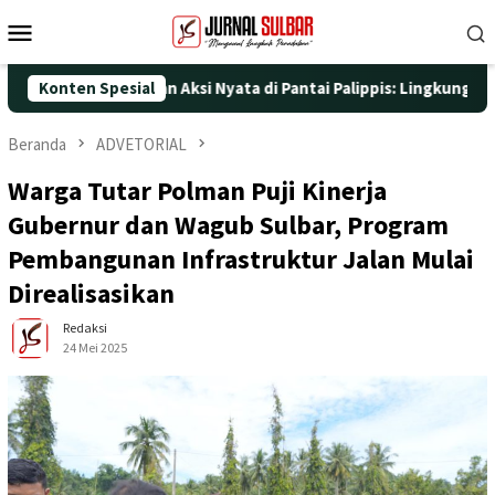
Loncat
Menu
ke
Mobile
konten
ke-25 dengan Aksi Nyata di Pantai Palippis: Lingkungan dan Kese
Konten Spesial
Beranda
ADVETORIAL
Warga Tutar Polman Puji Kinerja
Gubernur dan Wagub Sulbar, Program
Pembangunan Infrastruktur Jalan Mulai
Direalisasikan
Redaksi
24 Mei 2025