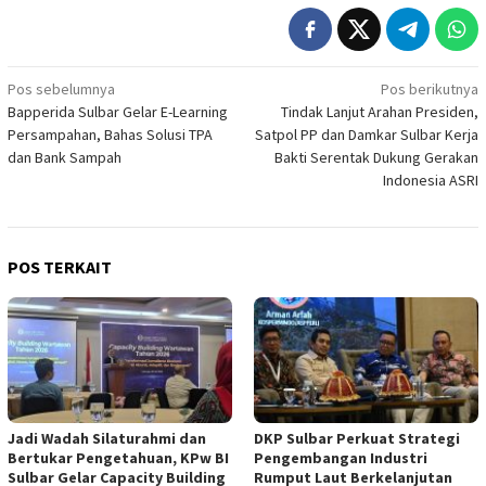
Navigasi
Pos sebelumnya
Pos berikutnya
Bapperida Sulbar Gelar E-Learning
Tindak Lanjut Arahan Presiden,
pos
Persampahan, Bahas Solusi TPA
Satpol PP dan Damkar Sulbar Kerja
dan Bank Sampah
Bakti Serentak Dukung Gerakan
Indonesia ASRI
POS TERKAIT
Jadi Wadah Silaturahmi dan
DKP Sulbar Perkuat Strategi
Bertukar Pengetahuan, KPw BI
Pengembangan Industri
Sulbar Gelar Capacity Building
Rumput Laut Berkelanjutan