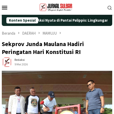
Loncat
Menu
ke
Mobile
konten
25 dengan Aksi Nyata di Pantai Palippis: Lingkungan dan Kesehat
Konten Spesial
Beranda
DAERAH
MAMUJU
Sekprov Junda Maulana Hadiri
Peringatan Hari Konstitusi RI
Redaksi
9 Mei 2026