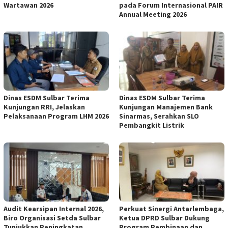
Wartawan 2026
pada Forum Internasional PAIR
Annual Meeting 2026
Dinas ESDM Sulbar Terima
Dinas ESDM Sulbar Terima
Kunjungan RRI, Jelaskan
Kunjungan Manajemen Bank
Pelaksanaan Program LHM 2026
Sinarmas, Serahkan SLO
Pembangkit Listrik
Audit Kearsipan Internal 2026,
Perkuat Sinergi Antarlembaga,
Biro Organisasi Setda Sulbar
Ketua DPRD Sulbar Dukung
Tunjukkan Peningkatan
Program Pembinaan dan